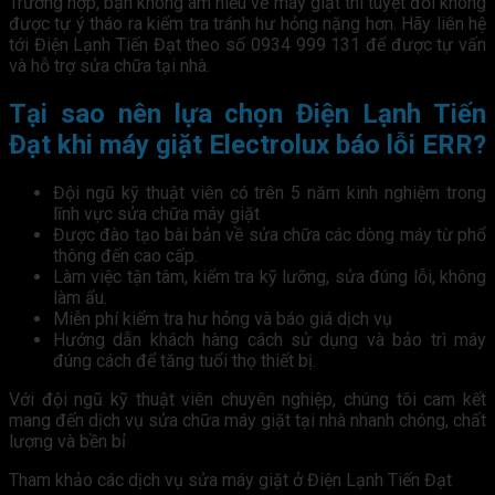
Trường hợp, bạn không am hiểu về máy giặt thì tuyệt đối không
được tự ý tháo ra kiểm tra tránh hư hỏng nặng hơn. Hãy liên hệ
tới Điện Lạnh Tiến Đạt theo số 0934 999 131 để được tự vấn
và hỗ trợ sửa chữa tại nhà.
Tại sao nên lựa chọn Điện Lạnh Tiến
Đạt khi máy giặt Electrolux báo lỗi ERR?
Đội ngũ kỹ thuật viên có trên 5 năm kinh nghiệm trong
lĩnh vực sửa chữa máy giặt
Được đào tạo bài bản về sửa chữa các dòng máy từ phổ
thông đến cao cấp.
Làm việc tận tâm, kiểm tra kỹ lưỡng, sửa đúng lỗi, không
làm ẩu.
Miễn phí kiểm tra hư hỏng và báo giá dịch vụ
Hướng dẫn khách hàng cách sử dụng và bảo trì máy
đúng cách để tăng tuổi thọ thiết bị.
Với đội ngũ kỹ thuật viên chuyên nghiệp, chúng tôi cam kết
mang đến dịch vụ sửa chữa máy giặt tại nhà nhanh chóng, chất
lượng và bền bỉ
Tham khảo các dịch vụ sửa máy giặt ở Điện Lạnh Tiến Đạt