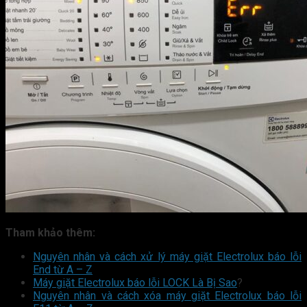
Tham khảo thêm:
Nguyên nhân và cách xử lý máy giặt Electrolux báo lỗi
End từ A – Z
Máy giặt Electrolux báo lỗi LOCK Là Bị Sao
?
Nguyên nhân và cách xóa máy giặt Electrolux báo lỗi