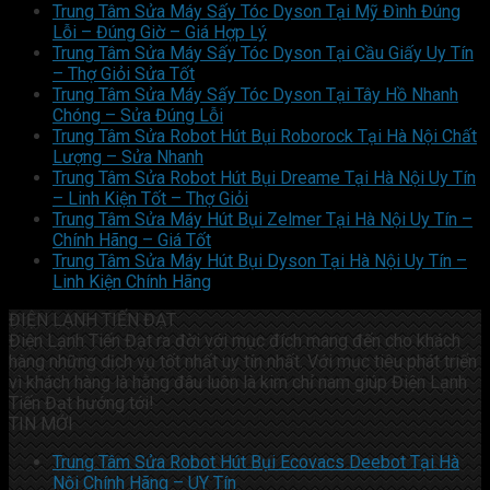
Trung Tâm Sửa Máy Sấy Tóc Dyson Tại Mỹ Đình Đúng
Lỗi – Đúng Giờ – Giá Hợp Lý
Trung Tâm Sửa Máy Sấy Tóc Dyson Tại Cầu Giấy Uy Tín
– Thợ Giỏi Sửa Tốt
Trung Tâm Sửa Máy Sấy Tóc Dyson Tại Tây Hồ Nhanh
Chóng – Sửa Đúng Lỗi
Trung Tâm Sửa Robot Hút Bụi Roborock Tại Hà Nội Chất
Lượng – Sửa Nhanh
Trung Tâm Sửa Robot Hút Bụi Dreame Tại Hà Nội Uy Tín
– Linh Kiện Tốt – Thợ Giỏi
Trung Tâm Sửa Máy Hút Bụi Zelmer Tại Hà Nội Uy Tín –
Chính Hãng – Giá Tốt
Trung Tâm Sửa Máy Hút Bụi Dyson Tại Hà Nội Uy Tín –
Linh Kiện Chính Hãng
ĐIỆN LẠNH TIẾN ĐẠT
Điện Lạnh Tiến Đạt ra đời với mục đích mang đến cho khách
hàng những dịch vụ tốt nhất uy tín nhất. Với mục tiêu phát triển
vì khách hàng là hằng đâu luôn là kim chỉ nam giúp Điện Lạnh
Tiến Đạt hướng tới!
TIN MỚI
Trung Tâm Sửa Robot Hút Bụi Ecovacs Deebot Tại Hà
Nội Chính Hãng – UY Tín