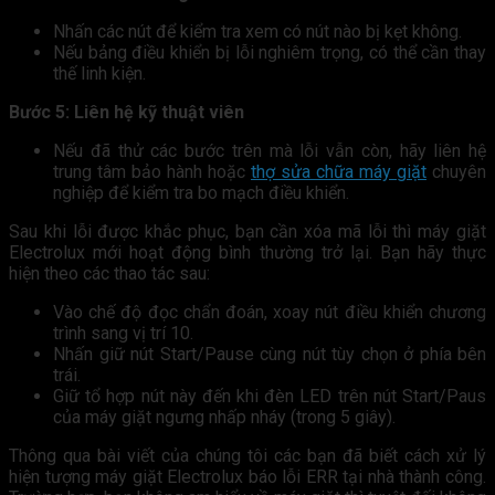
Nhấn các nút để kiểm tra xem có nút nào bị kẹt không.
Nếu bảng điều khiển bị lỗi nghiêm trọng, có thể cần thay
thế linh kiện.
Bước 5: Liên hệ kỹ thuật viên
Nếu đã thử các bước trên mà lỗi vẫn còn, hãy liên hệ
trung tâm bảo hành hoặc
thợ sửa chữa máy giặt
chuyên
nghiệp để kiểm tra bo mạch điều khiển.
Sau khi lỗi được khắc phục, bạn cần xóa mã lỗi thì máy giặt
Electrolux mới hoạt động bình thường trở lại. Bạn hãy thực
hiện theo các thao tác sau:
Vào chế độ đọc chẩn đoán, xoay nút điều khiển chương
trình sang vị trí 10.
Nhấn giữ nút Start/Pause cùng nút tùy chọn ở phía bên
trái.
Giữ tổ hợp nút này đến khi đèn LED trên nút Start/Paus
của máy giặt ngưng nhấp nháy (trong 5 giây).
Thông qua bài viết của chúng tôi các bạn đã biết cách xử lý
hiện tượng máy giặt Electrolux báo lỗi ERR tại nhà thành công.