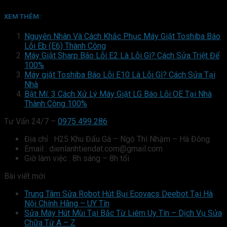
XEM THÊM:
Nguyên Nhân Và Cách Khắc Phục Máy Giặt Toshiba Báo
Lỗi Eb (E6) Thành Công
Máy Giặt Sharp Báo Lỗi E2 Là Lỗi Gì? Cách Sửa Triệt Để
100%
Máy giặt Toshiba Báo Lỗi E10 Là Lỗi Gì? Cách Sửa Tại
Nhà
Bật Mí: 3 Cách Xử Lý Máy Giặt LG Báo Lỗi OE Tại Nhà
Thành Công 100%
Tư Vấn 24/7 –
0975 499 286
Địa chỉ : H25 Khu Đấu Gá – Ngô Thì Nhậm – Hà Đông
Email : dienlanhtiendat.com@gmail.com
Giờ làm việc : 8h sáng – 8h tối
Bài viết mới
Trung Tâm Sửa Robot Hút Bụi Ecovacs Deebot Tại Hà
Nội Chính Hãng – UY Tín
Sửa Máy Hút Mùi Tại Bắc Từ Liêm Uy Tín – Dịch Vụ Sửa
Chữa Từ A – Z