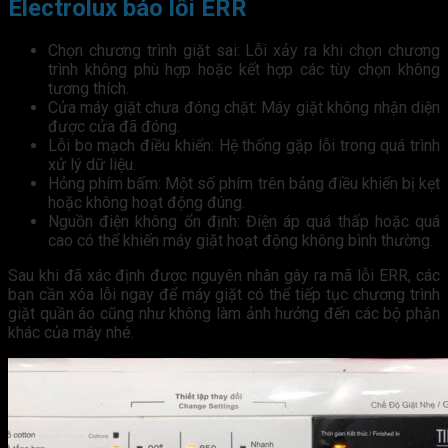
Electrolux báo lỗi ERR
Chọn chương trình giặt sai: Lỗi xảy ra khi chọn chương
trình không phù hợp hoặc kết hợp các tùy chọn không
tương thích.
Cửa máy giặt chưa đóng chặt: Máy giặt không nhận diện
được cửa đã đóng.
Lỗi bo mạch điều khiển: Hệ thống gặp lỗi trong quá trình
xử lý dữ liệu.
Hỏng phím bấm: Một số phím trên bảng điều khiển bị kẹt
hoặc không hoạt động đúng.
Nguồn điện không ổn định: Điện áp quá thấp hoặc quá
cao có thể khiến máy giặt hoạt động không bình thường.
Sau khi đã xác định được nguyên nhân gây ra mã lỗi ERR, các
bạn cần xóa lỗi ngay để máy giặt có thể tiếp tục chương trình
giặt quần áo cũng như không làm ảnh hưởng đến các bộ phận
khác của máy nhé.