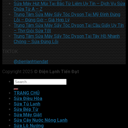
Sửa Máy Hút Mùi Tại Bắc Từ Liêm Uy Tín – Dịch Vụ Sửa
Chữa Từ A – Z
Trung Tâm Sửa Máy Sấy Tóc Dyson Tại Mỹ Đình Đúng
Lỗi – Đúng Giờ – Giá Hợp Lý
Trung Tâm Sửa Máy Sấy Tóc Dyson Tại Cầu Giấy Uy Tín
– Thợ Giỏi Sửa Tốt
Trung Tâm Sửa Máy Sấy Tóc Dyson Tại Tây Hồ Nhanh
Chóng – Sửa Đúng Lỗi
TIKTOK
@dienlanhtiendat
Copyright 2025 ©
Điện Lạnh Tiến Đạt
TRANG CHỦ
Sửa Điều Hòa
Sửa Tủ Lạnh
Sửa Bếp Từ
Sửa Máy Giặt
Sửa Cây Nước Nóng Lạnh
Sửa Lò Nướng