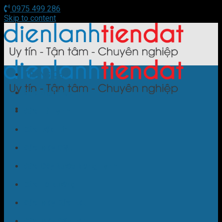
0975 499 286
Skip to content
TRANG CHỦ
Sửa Điều Hòa
Sửa Tủ Lạnh
Sửa Bếp Từ
Sửa Máy Giặt
Sửa Cây Nước Nóng Lạnh
Sửa Lò Nướng
Sửa Máy Rửa Bát
Sửa Máy Sấy Bát