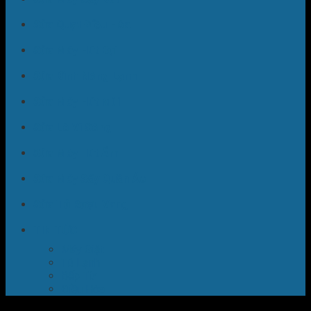
Sửa Quạt Điều Hòa
Sửa Máy Hút Bụi
Sửa Bình Nóng Lạnh
Sửa Máy Hút Mùi
Sửa Lò Vi Sóng
Sửa Máy Hút Ẩm
Sửa Máy Sấy Quần Áo
Sửa Tủ Rượu Vang
TIN TỨC
Máy Giặt
Tủ Lạnh
Bếp Từ
Điều Hòa