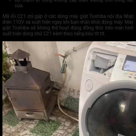
cửa.
Mã lỗi C21 chỉ gặp ở các dòng máy giặt Toshiba nội địa Nhật
điện 110V và xuất hiện ngay khi bạn nhấn khởi động máy. Máy
giặt Toshiba sẽ không thể hoạt động đồng thời trên màn hình
xuất hiện dòng chữ C21 kèm theo tiếng kêu tít tít.