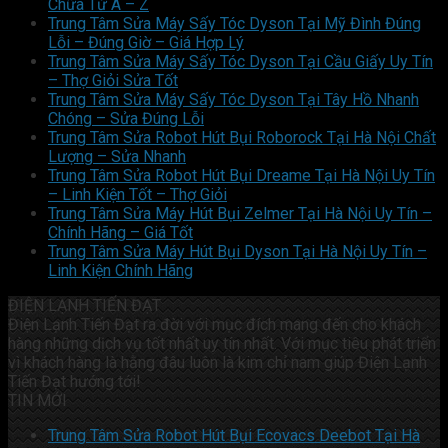
Chữa Từ A – Z
Trung Tâm Sửa Máy Sấy Tóc Dyson Tại Mỹ Đình Đúng
Lỗi – Đúng Giờ – Giá Hợp Lý
Trung Tâm Sửa Máy Sấy Tóc Dyson Tại Cầu Giấy Uy Tín
– Thợ Giỏi Sửa Tốt
Trung Tâm Sửa Máy Sấy Tóc Dyson Tại Tây Hồ Nhanh
Chóng – Sửa Đúng Lỗi
Trung Tâm Sửa Robot Hút Bụi Roborock Tại Hà Nội Chất
Lượng – Sửa Nhanh
Trung Tâm Sửa Robot Hút Bụi Dreame Tại Hà Nội Uy Tín
– Linh Kiện Tốt – Thợ Giỏi
Trung Tâm Sửa Máy Hút Bụi Zelmer Tại Hà Nội Uy Tín –
Chính Hãng – Giá Tốt
Trung Tâm Sửa Máy Hút Bụi Dyson Tại Hà Nội Uy Tín –
Linh Kiện Chính Hãng
ĐIỆN LẠNH TIẾN ĐẠT
Điện Lạnh Tiến Đạt ra đời với mục đích mang đến cho khách
hàng những dịch vụ tốt nhất uy tín nhất. Với mục tiêu phát triển
vì khách hàng là hằng đâu luôn là kim chỉ nam giúp Điện Lạnh
Tiến Đạt hướng tới!
TIN MỚI
Trung Tâm Sửa Robot Hút Bụi Ecovacs Deebot Tại Hà