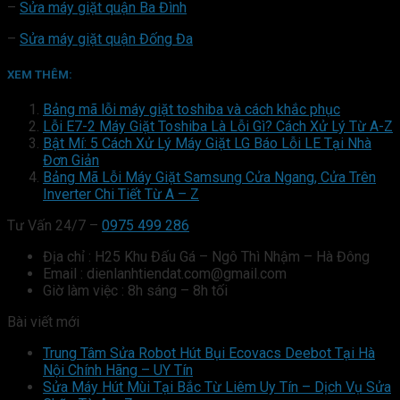
–
Sửa máy giặt quận Ba Đình
–
Sửa máy giặt quận Đống Đa
XEM THÊM:
Bảng mã lỗi máy giặt toshiba và cách khắc phục
Lỗi E7-2 Máy Giặt Toshiba Là Lỗi Gì? Cách Xử Lý Từ A-Z
Bật Mí: 5 Cách Xử Lý Máy Giặt LG Báo Lỗi LE Tại Nhà
Đơn Giản
Bảng Mã Lỗi Máy Giặt Samsung Cửa Ngang, Cửa Trên
Inverter Chi Tiết Từ A – Z
Tư Vấn 24/7 –
0975 499 286
Địa chỉ : H25 Khu Đấu Gá – Ngô Thì Nhậm – Hà Đông
Email : dienlanhtiendat.com@gmail.com
Giờ làm việc : 8h sáng – 8h tối
Bài viết mới
Trung Tâm Sửa Robot Hút Bụi Ecovacs Deebot Tại Hà
Nội Chính Hãng – UY Tín
Sửa Máy Hút Mùi Tại Bắc Từ Liêm Uy Tín – Dịch Vụ Sửa