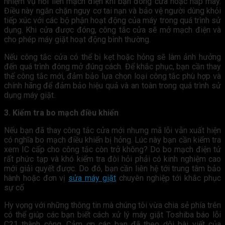
nhiệm vụ nối liền mạch điện khi bạn đóng cửa hoặc nắp máy.
Điều này ngăn chặn nguy cơ tai nạn và bảo vệ người dùng khỏi
tiếp xúc với các bộ phận hoạt động của máy trong quá trình sử
dụng. Khi cửa được đóng, công tắc cửa sẽ mở mạch điện và
cho phép máy giặt hoạt động bình thường.
Nếu công tắc cửa có thể bị kẹt hoặc hỏng sẽ làm ảnh hưởng
đến quá trình đóng mở đúng cách. Để khắc phục, bạn cần thay
thế công tắc mới, đảm bảo lựa chọn loại công tắc phù hợp và
chính hãng để đảm bảo hiệu quả và an toàn trong quá trình sử
dụng máy giặt.
3. Kiểm tra bo mạch điều khiển
Nếu bạn đã thay công tắc cửa mới nhưng mã lỗi vẫn xuất hiện
có nghĩa bo mạch điều khiển bị hỏng. Lúc này bạn cần kiểm tra
xem IC cấp cho công tắc còn trở không? Do bo mạch điện tử
rất phức tạp và khó kiểm tra đòi hỏi phải có kinh nghiệm cao
mới giải quyết được. Do đó, bạn cần liên hệ tới trung tâm bảo
hành hoặc đơn vị
sửa máy giặt
chuyên nghiệp tới khắc phục
sự cố
Hy vọng với những thông tin mà chúng tôi vừa chia sẻ phía trên
có thể giúp các bạn biết cách xử lý máy giặt Toshiba báo lỗi
C21 thành công. Cảm ơn các bạn đã theo dõi bài viết của