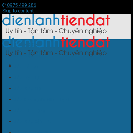
0975 499 286
Skip to content
TRANG CHỦ
Sửa Điều Hòa
Sửa Tủ Lạnh
Sửa Bếp Từ
Sửa Máy Giặt
Sửa Cây Nước Nóng Lạnh
Sửa Lò Nướng
Sửa Máy Rửa Bát
Sửa Máy Sấy Bát