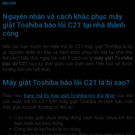
Máy Giặt
Nguyên nhân và cách khắc phục máy
giặt Toshiba báo lỗi C21 tại nhà thành
công
Nếu các bạn muốn tìm hiểu mã lỗi C21 máy giặt Toshiba là lỗi
gì, nguyên nhân do đâu và cách khắc phục lỗi này tại nhà như
thế nào? Hãy đọc ngay bài viết 3 cách xử lý
máy giặt Toshiba
báo lỗi C21
cực kỳ đơn giản của Điện lạnh Tiến Đạt sẽ được
hướng dẫn chi tiết nhất.
Máy giặt Toshiba báo lỗi C21 là bị sao?
Theo như
bảng mã lỗi máy giặt Toshiba nội địa Nhật
của nhà
sản xuất, mã lỗi C21 trên máy giặt Toshiba là cảnh báo cửa
máy giặt mở bất thường có thể do:
Cửa máy giặt chưa đóng đúng cách hoặc chưa kín khi
bạn nhấn nút khởi động
Công tắc bị kẹt hoặc bị hư hỏng
Bo mạch bị hỏng không cấp điện xuống cho công tắc