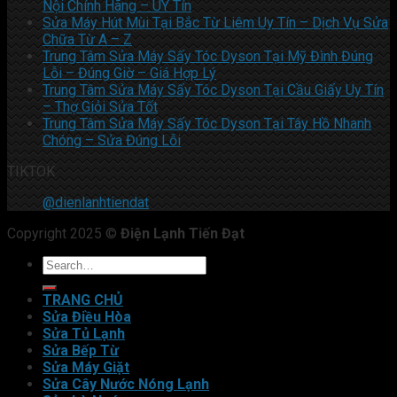
Nội Chính Hãng – UY Tín
Sửa Máy Hút Mùi Tại Bắc Từ Liêm Uy Tín – Dịch Vụ Sửa
Chữa Từ A – Z
Trung Tâm Sửa Máy Sấy Tóc Dyson Tại Mỹ Đình Đúng
Lỗi – Đúng Giờ – Giá Hợp Lý
Trung Tâm Sửa Máy Sấy Tóc Dyson Tại Cầu Giấy Uy Tín
– Thợ Giỏi Sửa Tốt
Trung Tâm Sửa Máy Sấy Tóc Dyson Tại Tây Hồ Nhanh
Chóng – Sửa Đúng Lỗi
TIKTOK
@dienlanhtiendat
Copyright 2025 ©
Điện Lạnh Tiến Đạt
TRANG CHỦ
Sửa Điều Hòa
Sửa Tủ Lạnh
Sửa Bếp Từ
Sửa Máy Giặt
Sửa Cây Nước Nóng Lạnh