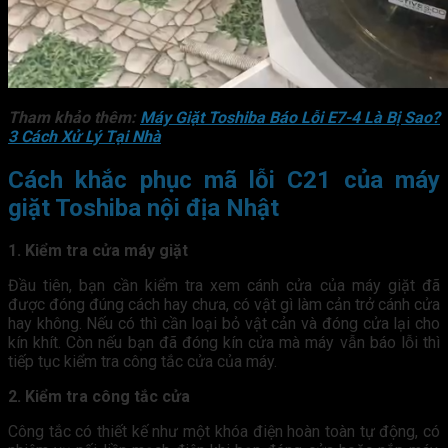
Tham khảo thêm:
Máy Giặt Toshiba Báo Lỗi E7-4 Là Bị Sao?
3 Cách Xử Lý Tại Nhà
Cách khắc phục mã lỗi C21 của máy
giặt Toshiba nội địa Nhật
1. Kiểm tra cửa máy giặt
Đầu tiên, bạn cần kiểm tra xem cánh cửa của máy giặt đã
được đóng đúng cách hay chưa, có vật gì làm cản trở cánh cửa
hay không. Nếu có thì cần loại bỏ vật cản và đóng cửa lại cho
kín khít. Còn nếu bạn đã đóng kín cửa mà máy vẫn báo lỗi thì
tiếp tục kiểm tra công tắc cửa của máy.
2. Kiểm tra công tắc cửa
Công tắc có thiết kế như một khóa điện hoàn toàn tự động, có