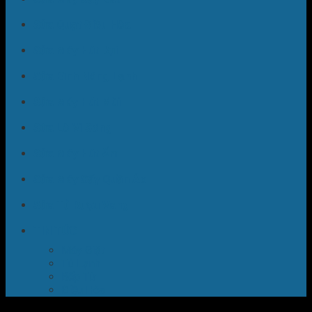
Sửa Quạt Điều Hòa
Sửa Máy Hút Bụi
Sửa Bình Nóng Lạnh
Sửa Máy Hút Mùi
Sửa Lò Vi Sóng
Sửa Máy Hút Ẩm
Sửa Máy Sấy Quần Áo
Sửa Tủ Rượu Vang
TIN TỨC
Máy Giặt
Tủ Lạnh
Bếp Từ
Điều Hòa