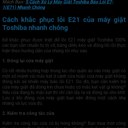
Mách Bạn:
5 Cách Xử Lý Máy Giặt Toshiba Báo Lỗi E7-
1(E71) Nhanh Chóng
Cách khắc phục lỗi E21 của máy giặt
Toshiba nhanh chóng
Để khắc phục được triệt để lỗi E21 máy giặt Toshiba 100%
các bạn cần chuẩn bị tô vít, băng dính, kéo và đồng hồ rồi thực
hiện theo hướng dẫn của chúng tôi như sau:
1. Đóng lại cửa máy giặt
Có rất nhiều trường hợp trong lúc cho quần áo vào máy giặt có
một số mảnh vải mắc kẹt ở cánh cửa hoặc cửa máy giặt không
đóng kín sẽ khiến máy báo lỗi E21. Do đó, bạn cần kiểm tra
cửa máy giặt đã đóng kín chưa hoặc có mắc kẹt vật gì không?
Nếu cửa đang bị mắc kẹt thì chỉ cần lấy ra và đóng lại cho khít.
Lưu ý khi đóng cửa máy giặt bạn nên đóng một cách nhẹ
nhàng và lực vừa đủ.
2. Kiểm tra công tắc cửa
Kiểm tra công tắc cửa có bị hỏng không? Bạn mua một công