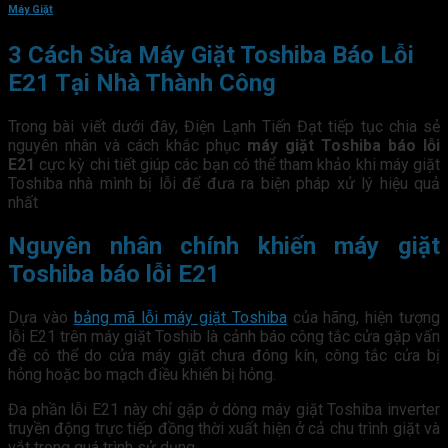
Máy Giặt
3 Cách Sửa Máy Giặt Toshiba Báo Lỗi
E21 Tại Nhà Thành Công
Trong bài viết dưới đây, Điện Lạnh Tiến Đạt tiếp tục chia sẻ
nguyên nhân và cách khắc phục
máy giặt Toshiba báo lỗi
E21
cực kỳ chi tiết giúp các bạn có thể tham khảo khi máy giặt
Toshiba nhà mình bị lỗi để đưa ra biện pháp xử lý hiệu quả
nhất
Nguyên nhân chính khiến máy giặt
Toshiba báo lỗi E21
Dựa vào
bảng mã lỗi máy giặt Toshiba
của hãng, hiện tượng
lỗi E21 trên máy giặt Toshib là cảnh báo công tắc cửa gặp vấn
đề có thể do cửa máy giặt chưa đóng kín, công tắc cửa bị
hỏng hoặc bo mạch điều khiển bị hỏng.
Đa phần lỗi E21 này chỉ gặp ở dòng máy giặt Toshiba inverter
truyền động trực tiếp đồng thời xuất hiện ở cả chu trình giặt và
vắt trong quá trình sử dụng.