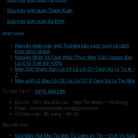
–
Sửa máy giặt quận Thanh Xuân
–
Sửa máy giặt quận Ba Đình
XEM THÊM:
Nguyên nhân máy giặt Toshiba kêu cạch cạch và cách
khắc phục nhanh
Nguyên Nhân Và Cách Khắc Phục Máy Giặt Casper Báo
Lỗi E10 Triệt Để 100%
Máy Giặt Sharp Báo Lỗi E9 Là Lỗi Gì? Cách Xử Lý Từ A –
Z
Máy giặt LG Báo Lỗi DE Là Lỗi Gì? 3 Cách Xử Lý Tại Nhà
Tư Vấn 24/7 –
0975 499 286
Địa chỉ : H25 Khu Đấu Gá – Ngô Thì Nhậm – Hà Đông
Email : dienlanhtiendat.com@gmail.com
Giờ làm việc : 8h sáng – 8h tối
Bài viết mới
Sửa Máy Hút Mùi Tại Bắc Từ Liêm Uy Tín – Dịch Vụ Sửa