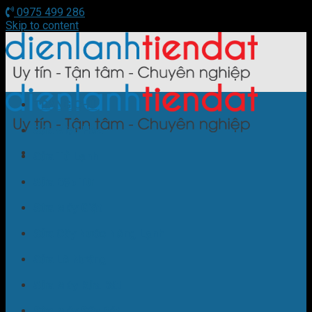
0975 499 286
Skip to content
TRANG CHỦ
Sửa Điều Hòa
Sửa Tủ Lạnh
Sửa Bếp Từ
Sửa Máy Giặt
Sửa Cây Nước Nóng Lạnh
Sửa Lò Nướng
Sửa Máy Rửa Bát
Sửa Máy Sấy Bát