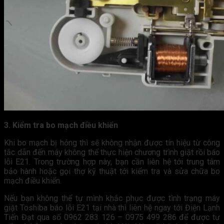
3. Kiểm tra bo mạch điều khiển
Khi bo mạch bị hỏng thì sẽ không nhận được tín hiệu từ công
tắc dẫn đến máy không thể thực hiện chương trình giặt rồi báo
lỗi E21. Trong trường hợp này, bạn cần liên hệ tới trung tâm
bảo hành hoặc gọi thợ kỹ thuật tới kiểm tra và sửa chữa bo
mạch điều khiển.
Nếu bạn không thể tự mình khắc phục được tình trạng máy
giặt Toshiba báo lỗi E21 tại nhà thì liên hệ ngay tới Điện Lạnh
Tiến Đạt qua số 0962 283 126 – 0975 499 286 để được tư