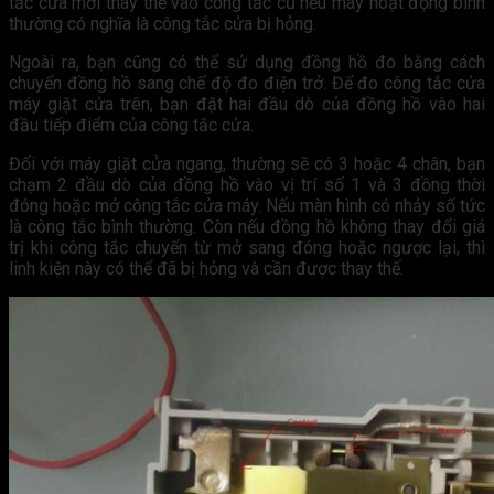
tắc cửa mới thay thế vào công tắc cũ nếu máy hoạt động bình
thường có nghĩa là công tắc cửa bị hỏng.
Ngoài ra, bạn cũng có thể sử dụng đồng hồ đo bằng cách
chuyển đồng hồ sang chế độ đo điện trở. Để đo công tắc cửa
máy giặt cửa trên, bạn đặt hai đầu dò của đồng hồ vào hai
đầu tiếp điểm của công tắc cửa.
Đối với máy giặt cửa ngang, thường sẽ có 3 hoặc 4 chân, bạn
chạm 2 đầu dò của đồng hồ vào vị trí số 1 và 3 đồng thời
đóng hoặc mở công tắc cửa máy. Nếu màn hình có nhảy số tức
là công tắc bình thường. Còn nếu đồng hồ không thay đổi giá
trị khi công tắc chuyển từ mở sang đóng hoặc ngược lại, thì
linh kiện này có thể đã bị hỏng và cần được thay thế.