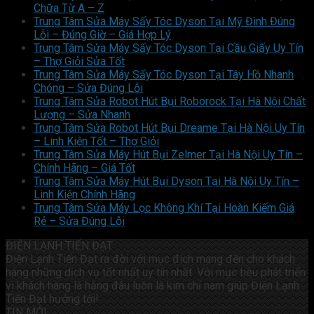
Chữa Từ A – Z
Trung Tâm Sửa Máy Sấy Tóc Dyson Tại Mỹ Đình Đúng
Lỗi – Đúng Giờ – Giá Hợp Lý
Trung Tâm Sửa Máy Sấy Tóc Dyson Tại Cầu Giấy Uy Tín
– Thợ Giỏi Sửa Tốt
Trung Tâm Sửa Máy Sấy Tóc Dyson Tại Tây Hồ Nhanh
Chóng – Sửa Đúng Lỗi
Trung Tâm Sửa Robot Hút Bụi Roborock Tại Hà Nội Chất
Lượng – Sửa Nhanh
Trung Tâm Sửa Robot Hút Bụi Dreame Tại Hà Nội Uy Tín
– Linh Kiện Tốt – Thợ Giỏi
Trung Tâm Sửa Máy Hút Bụi Zelmer Tại Hà Nội Uy Tín –
Chính Hãng – Giá Tốt
Trung Tâm Sửa Máy Hút Bụi Dyson Tại Hà Nội Uy Tín –
Linh Kiện Chính Hãng
Trung Tâm Sửa Máy Lọc Không Khí Tại Hoàn Kiếm Giá
Rẻ – Sửa Đúng Lỗi
ĐIỆN LẠNH TIẾN ĐẠT
Điện Lạnh Tiến Đạt ra đời với mục đích mang đến cho khách
hàng những dịch vụ tốt nhất uy tín nhất. Với mục tiêu phát triển
vì khách hàng là hằng đâu luôn là kim chỉ nam giúp Điện Lạnh
Tiến Đạt hướng tới!
TIN MỚI