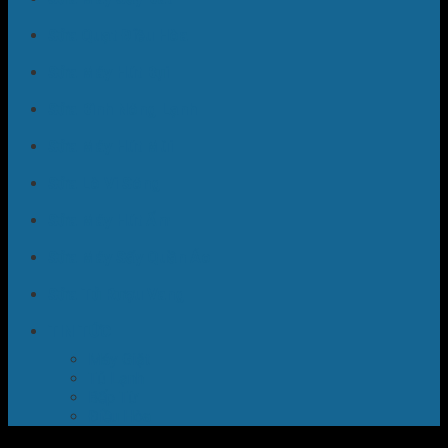
Sửa Quạt Điều Hòa
Sửa Máy Hút Bụi
Sửa Bình Nóng Lạnh
Sửa Máy Hút Mùi
Sửa Lò Vi Sóng
Sửa Máy Hút Ẩm
Sửa Máy Sấy Quần Áo
Sửa Tủ Rượu Vang
TIN TỨC
Máy Giặt
Tủ Lạnh
Bếp Từ
Điều Hòa