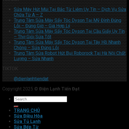
Sửa Máy Hút Mùi Tại Bắc Từ Liêm Uy Tín – Dịch Vụ Sửa
Chữa Từ A – Z
Trung Tâm Sửa Máy Sấy Tóc Dyson Tại Mỹ Đình Đúng
Lỗi – Đúng Giờ – Giá Hợp Lý
Trung Tâm Sửa Máy Sấy Tóc Dyson Tại Cầu Giấy Uy Tín
– Thợ Giỏi Sửa Tốt
Trung Tâm Sửa Máy Sấy Tóc Dyson Tại Tây Hồ Nhanh
Chóng – Sửa Đúng Lỗi
Trung Tâm Sửa Robot Hút Bụi Roborock Tại Hà Nội Chất
Lượng – Sửa Nhanh
TIKTOK
@dienlanhtiendat
Copyright 2025 ©
Điện Lạnh Tiến Đạt
TRANG CHỦ
Sửa Điều Hòa
Sửa Tủ Lạnh
Sửa Bếp Từ