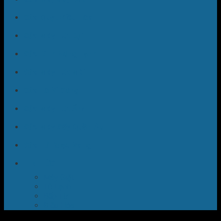
Sửa Quạt Điều Hòa
Sửa Máy Hút Bụi
Sửa Bình Nóng Lạnh
Sửa Máy Hút Mùi
Sửa Lò Vi Sóng
Sửa Máy Hút Ẩm
Sửa Máy Sấy Quần Áo
Sửa Tủ Rượu Vang
TIN TỨC
Máy Giặt
Tủ Lạnh
Bếp Từ
Điều Hòa