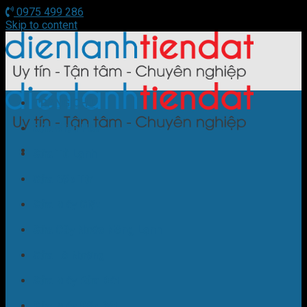
0975 499 286
Skip to content
TRANG CHỦ
Sửa Điều Hòa
Sửa Tủ Lạnh
Sửa Bếp Từ
Sửa Máy Giặt
Sửa Cây Nước Nóng Lạnh
Sửa Lò Nướng
Sửa Máy Rửa Bát
Sửa Máy Sấy Bát