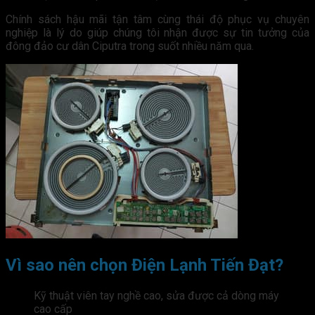
Chính sách hậu mãi tận tâm cùng thái độ phục vụ chuyên
nghiệp là lý do giúp chúng tôi nhận được sự tin tưởng của
đông đảo cư dân Ciputra trong suốt nhiều năm qua.
Vì sao nên chọn Điện Lạnh Tiến Đạt?
Kỹ thuật viên tay nghề cao, sửa được cả dòng máy
cao cấp