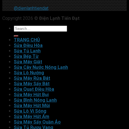
@dienlanhtiendat
Copyright 2026 ©
Điện Lạnh Tiến Đạt
TRANG CHỦ
Sửa Điều Hòa
Sửa Tủ Lạnh
Sửa Bếp Từ
Sửa Máy Giặt
Sửa Cây Nước Nóng Lạnh
Sửa Lò Nướng
Sửa Máy Rửa Bát
Sửa Máy Sấy Bát
Sửa Quạt Điều Hòa
Sửa Máy Hút Bụi
Sửa Bình Nóng Lạnh
Sửa Máy Hút Mùi
Sửa Lò Vi Sóng
Sửa Máy Hút Ẩm
Sửa Máy Sấy Quần Áo
Sửa Tủ Rượu Vang