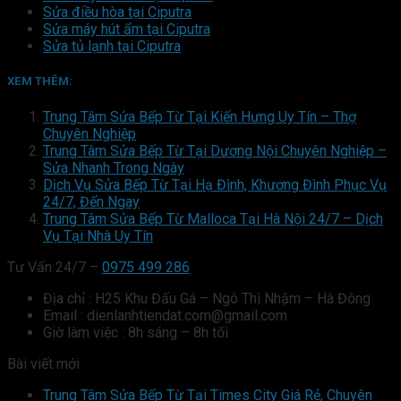
Sửa điều hòa tại Ciputra
Sửa máy hút ẩm tại Ciputra
Sửa tủ lạnh tại Ciputra
XEM THÊM:
Trung Tâm Sửa Bếp Từ Tại Kiến Hưng Uy Tín – Thợ
Chuyên Nghiệp
Trung Tâm Sửa Bếp Từ Tại Dương Nội Chuyên Nghiệp –
Sửa Nhanh Trong Ngày
Dịch Vụ Sửa Bếp Từ Tại Hạ Đình, Khương Đình Phục Vụ
24/7, Đến Ngay
Trung Tâm Sửa Bếp Từ Malloca Tại Hà Nội 24/7 – Dịch
Vụ Tại Nhà Uy Tín
Tư Vấn 24/7 –
0975 499 286
Địa chỉ : H25 Khu Đấu Gá – Ngô Thì Nhậm – Hà Đông
Email : dienlanhtiendat.com@gmail.com
Giờ làm việc : 8h sáng – 8h tối
Bài viết mới
Trung Tâm Sửa Bếp Từ Tại Times City Giá Rẻ, Chuyên