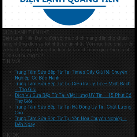
ĐIỆN LẠNH TIẾN ĐẠT
Điện Lạnh Tiến Đạt ra đời với mục đích mang đến cho khách
hàng những dịch vụ tốt nhất uy tín nhất. Với mục tiêu phát triển
vì khách hàng là hằng đâu luôn là kim chỉ nam giúp Điện Lạnh
Tiến Đạt hướng tới!
TIN MỚI
Trung Tâm Sửa Bếp Từ Tại Times City Giá Rẻ, Chuyên
Nghiệp, Có Bảo Hành
Trung Tâm Sửa Bếp Từ Tại CiPuTra Uy Tín – Minh Bạch
– Thợ Giỏi
Dịch Vụ Sửa Bếp Từ Tại Việt Hưng UY Tín – 15 Phút Có
Thợ Giỏi
Trung Tâm Sửa Bếp Từ Tại Hà Đông Uy Tín, Chất Lượng
Cao
Trung Tâm Sửa Bếp Từ Tại Yên Hòa Chuyên Nghiệp –
Đến Ngay
TIKTOK