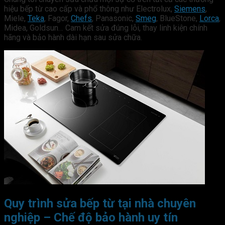
hiệu bếp từ cao cấp và phổ thông như Electrolux,
Siemens
,
Miele,
Teka
, Fagor,
Chefs
, Panasonic,
Smeg
, BlueStone,
Lorca
,
Midea, Goldsun… Cam kết sửa đúng lỗi, thay linh kiện chính
hãng và bảo hành dài hạn sau sửa chữa.
Quy trình sửa bếp từ tại nhà chuyên
nghiệp – Chế độ bảo hành uy tín