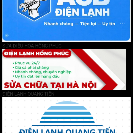
SỬA ĐIỀU HÒA HỒNG PHÚC
ĐIỆN LẠNH QUANG TIẾN