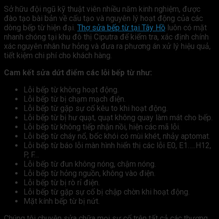
Sở hữu đội ngũ kỹ thuật viên nhiều năm kinh nghiệm, được
đào tạo bài bản về cấu tạo và nguyên lý hoạt động của các
dòng bếp từ hiện đại.
Thợ sửa bếp từ tại Tây Hồ
luôn có mặt
nhanh chóng tại khu đô thị Ciputra để kiểm tra, xác định chính
xác nguyên nhân hư hỏng và đưa ra phương án xử lý hiệu quả,
tiết kiệm chi phí cho khách hàng.
Cam kết sửa dứt điểm các lỗi bếp từ như:
Lỗi bếp từ không hoạt động.
Lỗi bếp từ bị chạm mạch điện.
Lỗi bếp từ gặp sự cố kêu to khi hoạt động.
Lỗi bếp từ bị hư quạt, quạt không quay làm mát cho bếp.
Lỗi bếp từ không tiếp nhận nồi, hiện các mã lỗi.
Lỗi bếp từ cháy nổ, bốc khói có mùi khét, nhảy aptomat.
Lỗi bếp từ báo lỗi màn hình hiển thị các lỗi E0, E1…..H12,
P, F…
Lỗi bếp từ đun không nóng, chậm nóng.
Lỗi bếp từ hỏng nguồn, không vào điện.
Lỗi bếp từ bị rò rỉ điện.
Lỗi bếp từ gặp sự cố bị chập chờn khi hoạt động.
Mặt kính bếp từ bị nứt.
Chúng tôi chuyên sửa chữa mọi sự cố trên tất cả các thương