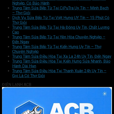
Nghiệp, Có Bảo Hành
Trung Tâm Sửa Bếp Từ Tại CiPuTra Uy Tín – Minh Bạch
– Thợ Giỏi
Dịch Vụ Sửa Bếp Từ Tại Việt Hưng UY Tín – 15 Phút Có
Thợ Giỏi
Trung Tâm Sửa Bếp Từ Tại Hà Đông Uy Tín, Chất Lượng
Cao
Trung Tâm Sửa Bếp Từ Tại Yên Hòa Chuyên Nghiệp –
Đến Ngay
Trung Tâm Sửa Bếp Từ Tại Kiến Hưng Uy Tín – Thợ
Chuyên Nghiệp
Trung Tâm Sửa Điều Hòa Tại Xa La 24h Uy Tín, Đến Ngay
Trung Tâm Sửa Điều Hòa Tại Kiến Hưng Sửa Nhanh, Bảo
Hành Dài Hạn
Trung Tâm Sửa Điều Hòa Tại Thanh Xuân 24h Uy Tín –
Gọi Là Có Thợ Giỏi
ĐIỆN LẠNH ACB