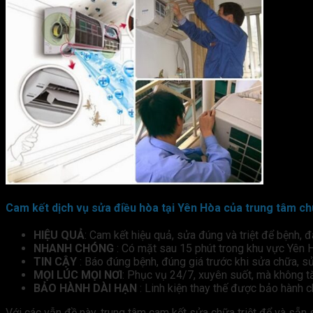
Cam kết dịch vụ sửa điều hòa tại Yên Hòa của trung tâm ch
HIỆU QUẢ
: Cam kết hiệu quả, sửa đúng và triệt để bệnh, 
NHANH CHÓNG
: Có mặt sau 15 phút trong khu vực Yên 
TIN CẬY
: Báo đúng bệnh, đúng giá trước khi sửa chữa, s
MỌI LÚC MỌI NƠI
: Phục vụ 24/7, xuyên suốt, mà không t
BẢO HÀNH DÀI HẠN
: Linh kiện thay thế được bảo hành 
Với các vẫn đề này, trung tâm cam kết sửa chữa triệt để và sẵn