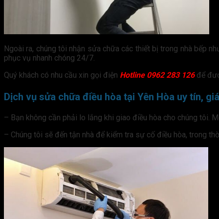
Ngoài ra, chúng tôi nhận sửa chữa các thiết bị trong nhà bếp như
phục vụ nhanh chóng 24/7.
Quý khách có nhu cầu xin gọi điện
Hotline 0962 283 126
để đư
Dịch vụ sửa chữa điều hòa tại Yên Hòa uy tín, gi
– Bạn không cần phải lo lắng khi giao điều hòa cho chúng tôi. M
– Chúng tôi sẽ đến tận nhà để kiểm tra sự cố điều hòa, trong t