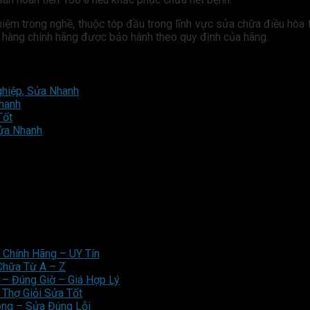
iệm trong nghề, thuộc tóp đầu trong lĩnh vực sửa chữa điều hòa 
là hàng chính hãng được bảo hành theo quy định của hãng.
ghiệp, Sửa Nhanh
hanh
Tốt
Sửa Nhanh
 Chính Hãng – UY Tín
Chữa Từ A – Z
– Đúng Giờ – Giá Hợp Lý
 Thợ Giỏi Sửa Tốt
óng – Sửa Đúng Lỗi