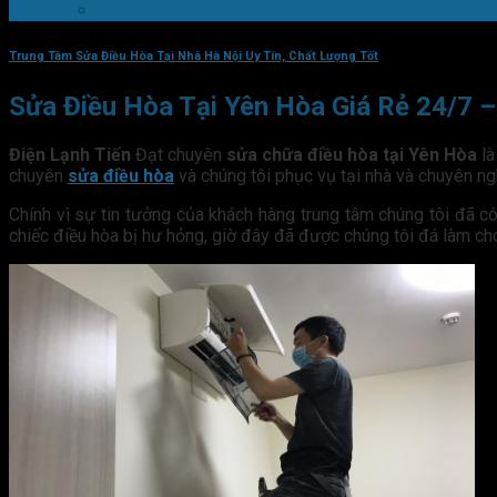
Điều Hòa
Trung Tâm Sửa Điều Hòa Tại Nhà Hà Nội Uy Tín, Chất Lượng Tốt
Sửa Điều Hòa Tại Yên Hòa Giá Rẻ 24/7 
Điện Lạnh Tiến
Đạt chuyên
sửa chữa điều hòa tại Yên Hòa
là
chuyên
sửa điều hòa
và chúng tôi phục vụ tại nhà và chuyên ng
Chính vì sự tin tưởng của khách hàng trung tâm chúng tôi đã 
chiếc điều hòa bị hư hỏng, giờ đây đã được chúng tôi đá làm ch