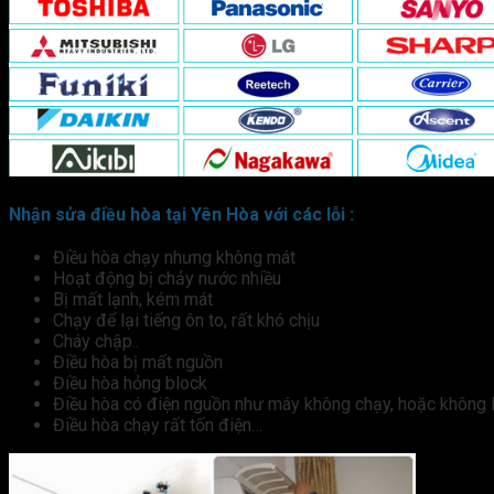
Nhận sửa điều hòa tại Yên Hòa với các lỗi :
Điều hòa chạy nhưng không mát
Hoạt động bị chảy nước nhiều
Bị mất lạnh, kém mát
Chạy để lại tiếng ôn to, rất khó chịu
Cháy chập..
Điều hòa bị mất nguồn
Điều hòa hỏng block
Điều hòa có điện nguồn như máy không chạy, hoặc không 
Điều hòa chạy rất tốn điện…