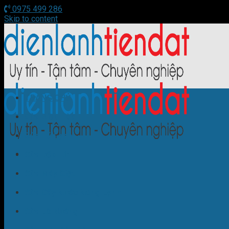
0975 499 286
Skip to content
TRANG CHỦ
Sửa Điều Hòa
Sửa Tủ Lạnh
Sửa Bếp Từ
Sửa Máy Giặt
Sửa Cây Nước Nóng Lạnh
Sửa Lò Nướng