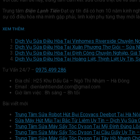
Trung tâm
Điện Lạnh Tiến
Đạt uy tín đã có hơn 10 năm kinh ngh
sự cố điều hòa nhà mình gặp phải, linh kiện phụ tùng thay mới 
XEM THÊM:
Dịch Vụ Sửa Điều Hòa Tại Vinhomes Riverside Chuyên N
Dịch Vụ Sửa Điều Hòa Tại Xuân Phương Thợ Giỏi – Sửa N
Dịch Vụ Sửa Điều Hòa Tại Định Công Chuyên Nghiệp, Giá 
Dịch Vụ Sửa Điều Hòa Tại Hoàng Liệt, Thịnh Liệt Uy Tín, 
Tư Vấn 24/7 –
0975 499 286
Địa chỉ : H25 Khu Đấu Gá – Ngô Thì Nhậm – Hà Đông
Email : dienlanhtiendat.com@gmail.com
Giờ làm việc : 8h sáng – 8h tối
Bài viết mới
Trung Tâm Sửa Robot Hút Bụi Ecovacs Deebot Tại Hà Nội
Sửa Máy Hút Mùi Tại Bắc Từ Liêm Uy Tín – Dịch Vụ Sửa 
Trung Tâm Sửa Máy Sấy Tóc Dyson Tại Mỹ Đình Đúng Lỗi 
Trung Tâm Sửa Máy Sấy Tóc Dyson Tại Cầu Giấy Uy Tín –
Trung Tâm Sửa Máy Sấy Tóc Dyson Tại Tây Hồ Nhanh Ch