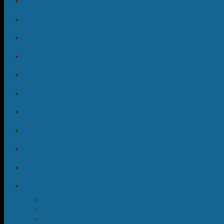
Sửa Máy Rửa Bát
Sửa Máy Sấy Bát
Sửa Quạt Điều Hòa
Sửa Máy Hút Bụi
Sửa Bình Nóng Lạnh
Sửa Máy Hút Mùi
Sửa Lò Vi Sóng
Sửa Máy Hút Ẩm
Sửa Máy Sấy Quần Áo
Sửa Tủ Rượu Vang
TIN TỨC
Máy Giặt
Tủ Lạnh
Bếp Từ