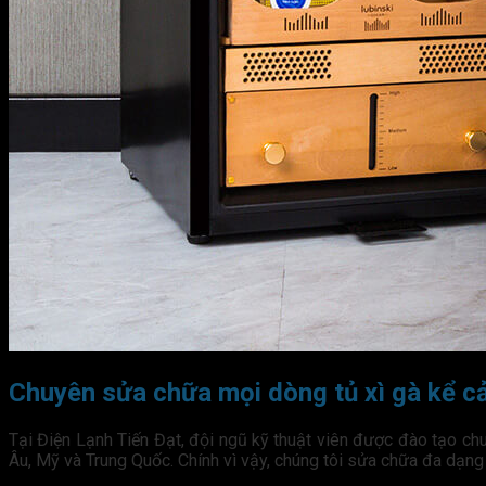
Chuyên sửa chữa mọi dòng tủ xì gà kể cả
Tại Điện Lạnh Tiến Đạt, đội ngũ kỹ thuật viên được đào tạo ch
Âu, Mỹ và Trung Quốc. Chính vì vậy, chúng tôi sửa chữa đa dạng