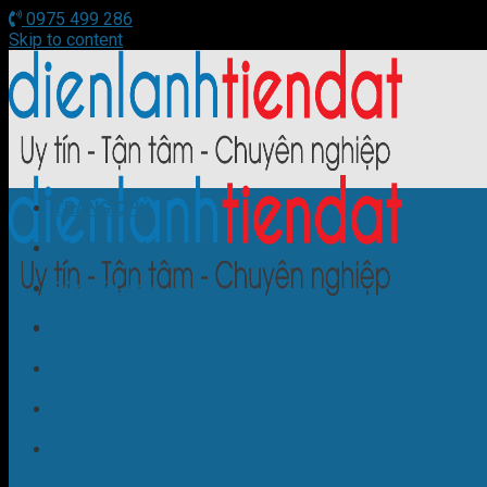
0975 499 286
Skip to content
TRANG CHỦ
Sửa Điều Hòa
Sửa Tủ Lạnh
Sửa Bếp Từ
Sửa Máy Giặt
Sửa Cây Nước Nóng Lạnh
Sửa Lò Nướng