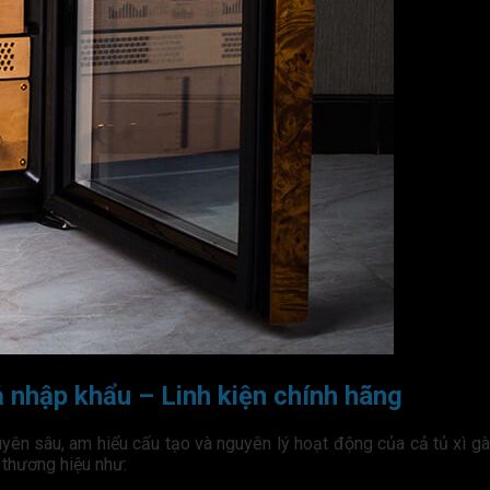
 nhập khẩu – Linh kiện chính hãng
uyên sâu, am hiểu cấu tạo và nguyên lý hoạt động của cả tủ xì g
 thương hiệu như: