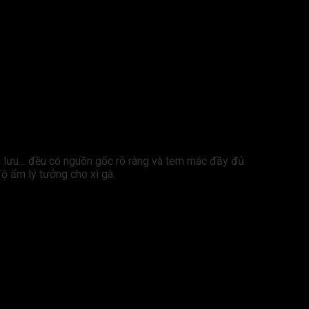
ối lưu… đều có nguồn gốc rõ ràng và tem mác đầy đủ.
độ ẩm lý tưởng cho xì gà.