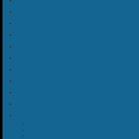
Sửa Máy Rửa Bát
Sửa Máy Sấy Bát
Sửa Quạt Điều Hòa
Sửa Máy Hút Bụi
Sửa Bình Nóng Lạnh
Sửa Máy Hút Mùi
Sửa Lò Vi Sóng
Sửa Máy Hút Ẩm
Sửa Máy Sấy Quần Áo
Sửa Tủ Rượu Vang
TIN TỨC
Máy Giặt
Tủ Lạnh
Bếp Từ