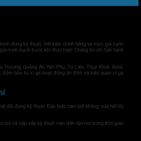
rình đúng kỹ thuật, linh kiện chính hãng và mức giá cạnh
 giá minh bạch trước khi thực hiện. Chúng tôi chỉ tiến hành
hú Thượng, Quảng An, Yên Phụ, Tứ Liên, Thụy Khuê, Bưởi,
k, đảm bảo tủ xì gà hoạt động ổn định và bảo quản xì gà
hí
t để, đúng kỹ thuật. Đặc biệt, cam kết không sửa hết lỗi
sơ bộ và sắp xếp kỹ thuật viên đến tận nơi trong thời gian