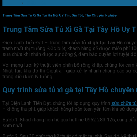
Điều Hòa
Trung Tâm Sửa Tủ Xì Gà Tại Hà Nội UY Tín, Giá Tốt, Thợ Chuyên Nghiệp
Trung Tâm Sửa Tủ Xì Gà Tại Tây Hồ Uy Tí
Điện Lạnh Tiến Đạt – Trung tâm
sửa tủ xì gà tại Tây Hồ
chuyên
tranh nhất thị trường. Đặc biệt, khách hàng sẽ được miễn phí 100%
sửa chữa khi nhận được sự đồng ý, đảm bảo quyền lợi tuyệt đối
Với mạng lưới kỹ thuật viên phân bổ rộng khắp, chúng tôi cam 
Nhật Tân, khu đô thị Ciputra… giúp xử lý nhanh chóng các sự c
trong điều kiện lý tưởng.
Quy trình sửa tủ xì gà tại Tây Hồ chuyê
Tại Điện Lạnh Tiến Đạt, chúng tôi áp dụng quy trình
sửa chữa tủ
– không thu phí, giúp khách hàng hoàn toàn yên tâm khi sử dụng
Bước 1: Khách hàng liên hệ qua hotline 0962 283 126, cung cấp tì
sớm nhất.
Bước 2: Sau 30 phút thợ kỹ thuật có mặt tại nhà. Sau đó, kỹ thuậ