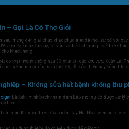
n – Gọi Là Có Thợ Giỏi
 sâu, mang đến giải pháp khắc phục triệt để mọi sự cố với quy t
 công kiểm tra tại nhà, tư vấn chi tiết tình trạng thiết bị và báo
 cho khách hàng.
kết có mặt nhanh chóng sau 30 phút tại các khu vực: Xuân La, P
ố như tủ không giữ ẩm, sai nhiệt độ, lỗi cảm biến hay hỏng bloc
n nghiệp – Không sửa hết bệnh không thu p
 cigar
bài bản, minh bạch nhằm đảm bảo mọi sự cố được xử lý triệ
 dịch vụ.
nh trạng lỗi, dòng tủ và địa chỉ tại Tây Hồ. Nhân viên sẽ tư vấn 
t viên sử dụng thiết bị đo chuyên dụng để kiểm tra: