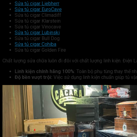
Sửa tủ cigar Liebherr
Sửa tủ cigar EuroCave
Sửa tủ cigar Climadiff
Sửa tủ cigar Klarstein
Sửa tủ cigar Vinocave
Sửa tủ cigar Lubinski
Sửa tủ cigar Bull Dog
Sửa tủ cigar Cohiba
Sửa tủ cigar Golden Fire
Chất lượng sửa chữa luôn đi đôi với chất lượng linh kiện. Điện 
Linh kiện chính hãng 100%
: Toàn bộ phụ tùng thay thế 
Độ bền vượt trội:
Việc sử dụng linh kiện chuẩn giúp tủ vận