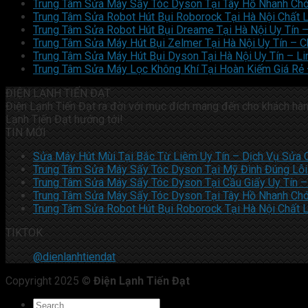
Trung Tâm Sửa Máy Sấy Tóc Dyson Tại Tây Hồ Nhanh Ch
Trung Tâm Sửa Robot Hút Bụi Roborock Tại Hà Nội Chất
Trung Tâm Sửa Robot Hút Bụi Dreame Tại Hà Nội Uy Tín – 
Trung Tâm Sửa Máy Hút Bụi Zelmer Tại Hà Nội Uy Tín – C
Trung Tâm Sửa Máy Hút Bụi Dyson Tại Hà Nội Uy Tín – Li
Trung Tâm Sửa Máy Lọc Không Khí Tại Hoàn Kiếm Giá Rẻ
ĐIỆN LẠNH TIẾN ĐẠT
Điện Lạnh Tiến Đạt ra đời với mục đích mang đến cho khách hàng 
Lạnh Tiến Đạt hướng tới!
TIN MỚI
Sửa Máy Hút Mùi Tại Bắc Từ Liêm Uy Tín – Dịch Vụ Sửa 
Trung Tâm Sửa Máy Sấy Tóc Dyson Tại Mỹ Đình Đúng Lỗi 
Trung Tâm Sửa Máy Sấy Tóc Dyson Tại Cầu Giấy Uy Tín –
Trung Tâm Sửa Máy Sấy Tóc Dyson Tại Tây Hồ Nhanh Ch
Trung Tâm Sửa Robot Hút Bụi Roborock Tại Hà Nội Chất
TIKTOK
@dienlanhtiendat
Copyright 2025 ©
Điện Lạnh Tiến Đạt