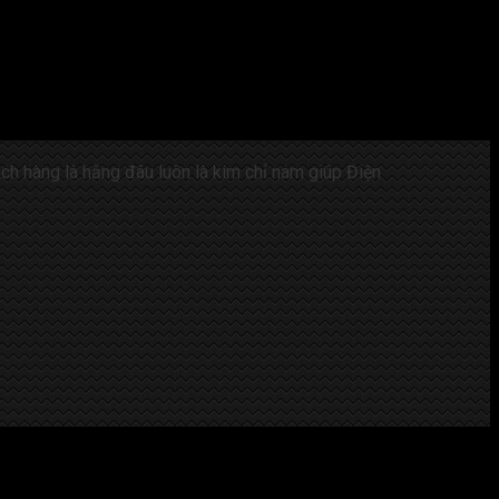
ách hàng là hằng đâu luôn là kim chỉ nam giúp Điện