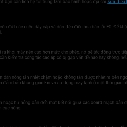
ất bạn cần liên hệ tới trung tâm bảo hành hoặc địa chỉ
sửa điều 
 cắn đứt các cuộn dây cáp và dẫn đến điều hòa báo lỗi E0. Để khắ
i.
t ra khỏi máy nén cao hơn mức cho phép, nó sẽ tác động trực tiế
 cần kiểm tra công tác cao áp có bị gặp vấn đề nào hay không, nếu
iến dàn nóng tản nhiệt chậm hoặc không tản được nhiệt ra bên ngoài
nên đảm bảo không gian kín và sử dụng máy lạnh ở một thời gian nh
n hoặc hư hỏng dẫn đến mất kết nối giữa các board mạch dẫn đến
h cục nóng.