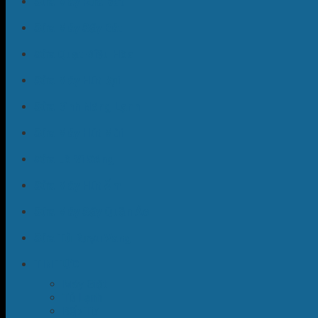
Sửa Máy Rửa Bát
Sửa Máy Sấy Bát
Sửa Quạt Điều Hòa
Sửa Máy Hút Bụi
Sửa Bình Nóng Lạnh
Sửa Máy Hút Mùi
Sửa Lò Vi Sóng
Sửa Máy Hút Ẩm
Sửa Máy Sấy Quần Áo
Sửa Tủ Rượu Vang
TIN TỨC
Máy Giặt
Tủ Lạnh
Bếp Từ