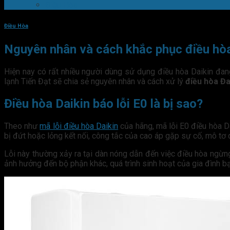
Điều Hòa
Điều Hòa
Nguyên nhân và cách khắc phục điều hòa Đ
Hiện nay có rất nhiều người dùng sử dụng điều hòa Daikin đa
lạnh Tiến Đạt sẽ chia sẻ nguyên nhân và cách xử lý
điều hòa Đa
Điều hòa Daikin báo lỗi E0 là bị sao?
Theo như
mã lỗi điều hòa Daikin
của hãng, mã lỗi E0 điều hòa D
bị đứt hoặc lỏng kết nối, công tắc của cao áp gặp sự cố, mô tơ 
Lỗi này thường xảy ra tại dàn nóng dẫn đến việc điều hòa ngừn
ảnh hưởng đến bộ phận khác, quá trình sinh hoạt của gia đình b