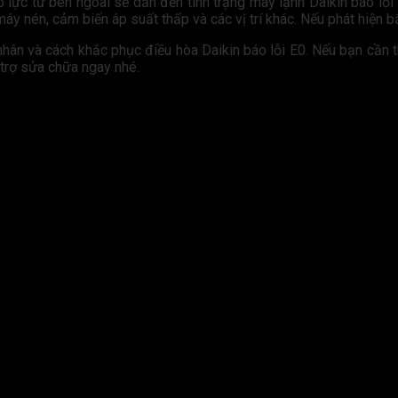
áp lực từ bên ngoài sẽ dẫn đến tình trạng máy lạnh Daikin báo lỗi
áy nén, cảm biến áp suất thấp và các vị trí khác. Nếu phát hiện bấ
hân và cách khắc phục điều hòa Daikin báo lỗi E0. Nếu bạn cần th
trợ sửa chữa ngay nhé.