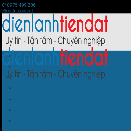
0975 499 286
Skip to content
TRANG CHỦ
Sửa Điều Hòa
Sửa Tủ Lạnh
Sửa Bếp Từ
Sửa Máy Giặt
Sửa Cây Nước Nóng Lạnh
Sửa Lò Nướng