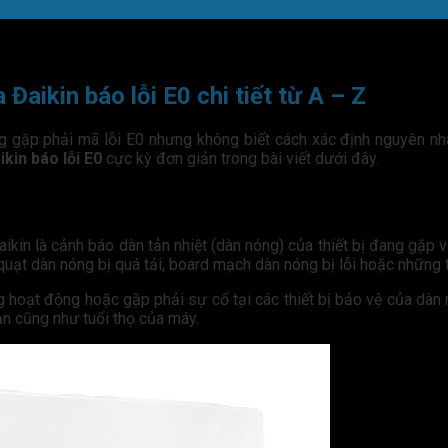
aikin báo lỗi E0 chi tiết từ A – Z
ng gặp phải mã lỗi E0 nhưng không biết cách xác định nguyên n
ikin báo lỗi E0
cực kỳ đơn giản trong bài viết dưới đây.
aikin là cảnh báo dàn tản nhiệt (dàn nóng) của thiết bị đang gặp
quạt dàn nóng bị quá tải, board mạch dàn nóng bị lỗi hoặc những t
g hoạt động hoặc gặp phải sự cố tại các thiết bị bảo vệ của dàn
ạn cũng như tuổi thọ của máy.