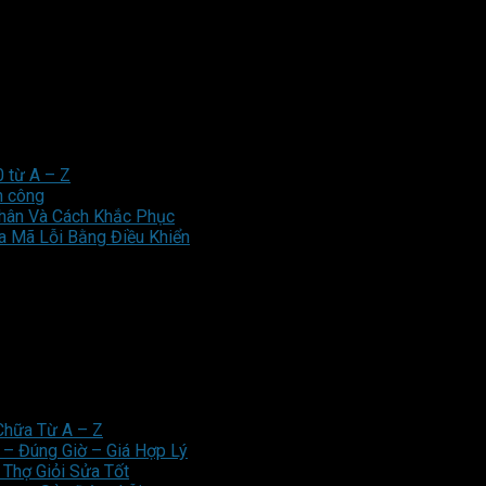
0 từ A – Z
h công
hân Và Cách Khắc Phục
a Mã Lỗi Bằng Điều Khiển
Chữa Từ A – Z
– Đúng Giờ – Giá Hợp Lý
 Thợ Giỏi Sửa Tốt