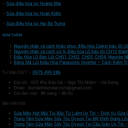
–
Sửa điều hòa tại Hoàng Mai
–
Sửa điều hòa tại Hoàn Kiếm
–
Sửa điều hòa tại Hai Bà Trưng
XEM THÊM:
Nguyên nhân và cách khắc phục điều hòa Daikin báo lỗi U
Nguyên nhân và cách xử lý điều hòa LG báo lỗi CH12 thàn
Điều Hòa LG Báo Lỗi CH01, CH02, CH03, CH04: Nguyên N
Bảng Mã Lỗi Điều Hòa Panasonic Inverter – Cách Kiểm Tr
Tư Vấn 24/7 –
0975 499 286
Địa chỉ : H25 Khu Đấu Gá – Ngô Thì Nhậm – Hà Đông
Email : dienlanhtiendat.com@gmail.com
Giờ làm việc : 8h sáng – 8h tối
Bài viết mới
Sửa Máy Hút Mùi Tại Bắc Từ Liêm Uy Tín – Dịch Vụ Sửa 
Trung Tâm Sửa Máy Sấy Tóc Dyson Tại Mỹ Đình Đúng Lỗi 
Trung Tâm Sửa Máy Sấy Tóc Dyson Tại Cầu Giấy Uy Tín –