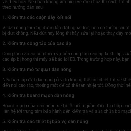
về điều hòa. Nếu bạn không am hiểu về điều hòa thì cách tốt nh
theo hướng dẫn sau:
1. Kiểm tra các cuộn dây kết nối
Vì dàn nóng thường được lắp đặt ngoài trời, nên có thể bị chuột
bị đứt không. Nếu đứt hay lỏng thì hãy sửa lại hoặc thay dây mớ
2. Kiểm tra công tắc của cao áp
Công tắc cao áp có nhiệm vụ của công tắc cao áp là khi áp suấ
cao áp bị hỏng thì máy sẽ báo lỗi E0. Trong trường hợp này, bạn
3. Kiểm tra mô tơ quạt dàn nóng
Nếu bạn lắp đặt dàn nóng ở vị trí không thể tản nhiệt tốt sẽ kh
đến nơi cao ráo, thoáng mát để có thể tản nhiệt tốt. Đồng thời 
4. Kiểm tra board mạch dàn nóng
Board mạch của dàn nóng sẽ bị lỗi nếu nguồn điện bị chập chờ
liên hệ tới trung tâm bảo hành đến kiểm tra và sửa chữa bo mạc
5. Kiểm tra các thiết bị bảo vệ dàn nóng