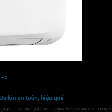
– Z
Daikin an toàn, hiệu quả
à bộ phận này thường đặt bên ngoài ở vị trí cao nên quá trình sử