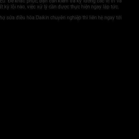
 E0. Để khắc phục, bạn cần kiểm tra kỹ lưỡng các vị trí và
t kỳ lỗi nào, việc xử lý cần được thực hiện ngay lập tức.
ợ sửa điều hòa Daikin chuyên nghiệp thì liên hệ ngay tới