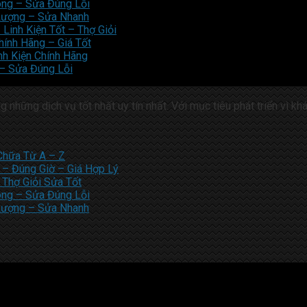
óng – Sửa Đúng Lỗi
 Lượng – Sửa Nhanh
Linh Kiện Tốt – Thợ Giỏi
hính Hãng – Giá Tốt
nh Kiện Chính Hãng
 – Sửa Đúng Lỗi
những dịch vụ tốt nhất uy tín nhất. Với mục tiêu phát triển vì kh
Chữa Từ A – Z
– Đúng Giờ – Giá Hợp Lý
 Thợ Giỏi Sửa Tốt
óng – Sửa Đúng Lỗi
 Lượng – Sửa Nhanh