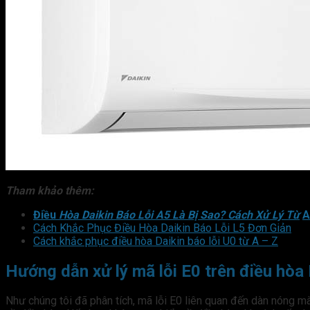
Tham khảo thêm:
Điều
Hòa Daikin Báo Lỗi A5 Là Bị Sao? Cách Xử Lý Từ
A
Cách Khắc Phục Điều Hòa Daikin Báo Lỗi L5 Đơn Giản
Cách khắc phục điều hòa Daikin báo lỗi U0 từ A – Z
Hướng dẫn xử lý mã lỗi E0 trên điều hòa 
Như chúng tôi đã phân tích, mã lỗi E0 liên quan đến dàn nóng m