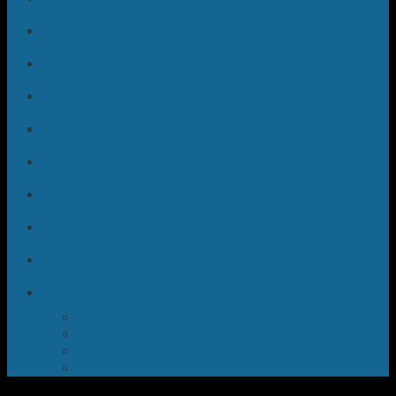
Sửa Quạt Điều Hòa
Sửa Máy Hút Bụi
Sửa Bình Nóng Lạnh
Sửa Máy Hút Mùi
Sửa Lò Vi Sóng
Sửa Máy Hút Ẩm
Sửa Máy Sấy Quần Áo
Sửa Tủ Rượu Vang
TIN TỨC
Máy Giặt
Tủ Lạnh
Bếp Từ
Điều Hòa