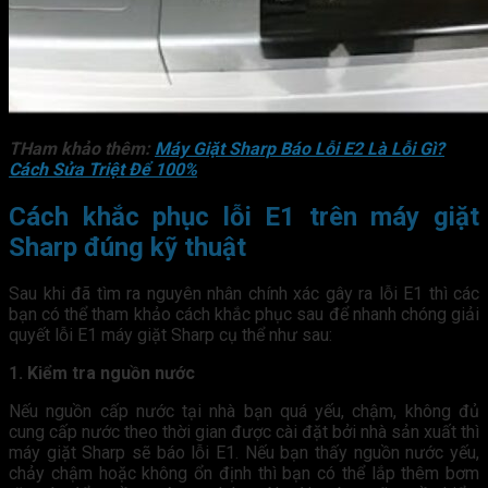
THam khảo thêm:
Máy Giặt Sharp Báo Lỗi E2 Là Lỗi Gì?
Cách Sửa Triệt Để 100%
Cách khắc phục lỗi E1 trên máy giặt
Sharp đúng kỹ thuật
Sau khi đã tìm ra nguyên nhân chính xác gây ra lỗi E1 thì các
bạn có thể tham khảo cách khắc phục sau để nhanh chóng giải
quyết lỗi E1 máy giặt Sharp cụ thể như sau:
1. Kiểm tra nguồn nước
Nếu nguồn cấp nước tại nhà bạn quá yếu, chậm, không đủ
cung cấp nước theo thời gian được cài đặt bởi nhà sản xuất thì
máy giặt Sharp sẽ báo lỗi E1. Nếu bạn thấy nguồn nước yếu,
chảy chậm hoặc không ổn định thì bạn có thể lắp thêm bơm