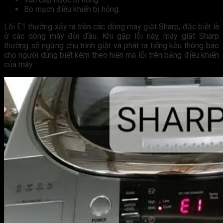
Bo mạch điều khiển bị hỏng.
Lỗi E1 thường xảy ra trên các dòng máy giặt Sharp, đặc biệt là
ở các dòng máy đời đầu. Khi gặp lỗi này, máy giặt Sharp
thường sẽ ngừng chu trình giặt và phát ra tiếng kêu thông báo
cho người dùng biết kèm theo hiện mã lỗi trên bảng điều khiển
của máy.