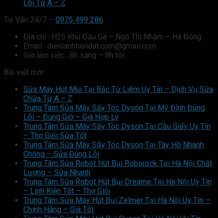
Lỗi Từ A – Z
Tư Vấn 24/7 –
0975 499 286
Địa chỉ : H25 Khu Đấu Gá – Ngô Thì Nhậm – Hà Đông
Email : dienlanhtiendat.com@gmail.com
Giờ làm việc : 8h sáng – 8h tối
Bài viết mới
Sửa Máy Hút Mùi Tại Bắc Từ Liêm Uy Tín – Dịch Vụ Sửa
Chữa Từ A – Z
Trung Tâm Sửa Máy Sấy Tóc Dyson Tại Mỹ Đình Đúng
Lỗi – Đúng Giờ – Giá Hợp Lý
Trung Tâm Sửa Máy Sấy Tóc Dyson Tại Cầu Giấy Uy Tín
– Thợ Giỏi Sửa Tốt
Trung Tâm Sửa Máy Sấy Tóc Dyson Tại Tây Hồ Nhanh
Chóng – Sửa Đúng Lỗi
Trung Tâm Sửa Robot Hút Bụi Roborock Tại Hà Nội Chất
Lượng – Sửa Nhanh
Trung Tâm Sửa Robot Hút Bụi Dreame Tại Hà Nội Uy Tín
– Linh Kiện Tốt – Thợ Giỏi
Trung Tâm Sửa Máy Hút Bụi Zelmer Tại Hà Nội Uy Tín –
Chính Hãng – Giá Tốt