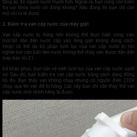
tăng áp để nguồn nước mạnh hơn. Ngoài ra, bạn cũng cần kiểm
tra vòi khóa nước có đóng không? Nếu đóng thì bạn chỉ cần
mở vòi ra là được.
2. Kiểm tra van cấp nước của máy giặt
Van cấp nước bị hỏng nên không thể thực hiện công việc
mở/tắt dẫn đến nước cấp vào lồng giặt không đúng cách.
Hoặc có thể do bộ phận lưới lọc của van cấp nước bị tắc
nghẽn bởi cặn bẩn làm nước không thể chảy vào được dẫn đến
máy báo lỗi E1.
Để khắc phục, bạn cần vệ sinh lưới lọc của van cấp nước sạch
sẽ. Sau đó, bạn kiểm tra van cấp nước bằng cách dùng đồng
hồ đo. Bạn thấy van không chạy nhưng có nguồn điện 220V
chạy qua thì van đã bị hỏng. Lúc này bạn chỉ cần thay thế van
cấp nước mới chính hãng là được.