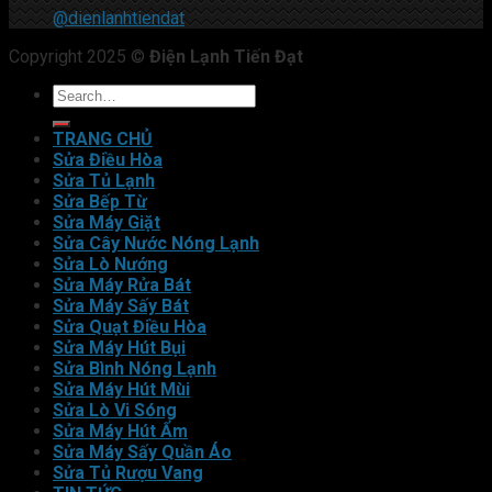
@dienlanhtiendat
Copyright 2025 ©
Điện Lạnh Tiến Đạt
TRANG CHỦ
Sửa Điều Hòa
Sửa Tủ Lạnh
Sửa Bếp Từ
Sửa Máy Giặt
Sửa Cây Nước Nóng Lạnh
Sửa Lò Nướng
Sửa Máy Rửa Bát
Sửa Máy Sấy Bát
Sửa Quạt Điều Hòa
Sửa Máy Hút Bụi
Sửa Bình Nóng Lạnh
Sửa Máy Hút Mùi
Sửa Lò Vi Sóng
Sửa Máy Hút Ẩm
Sửa Máy Sấy Quần Áo
Sửa Tủ Rượu Vang