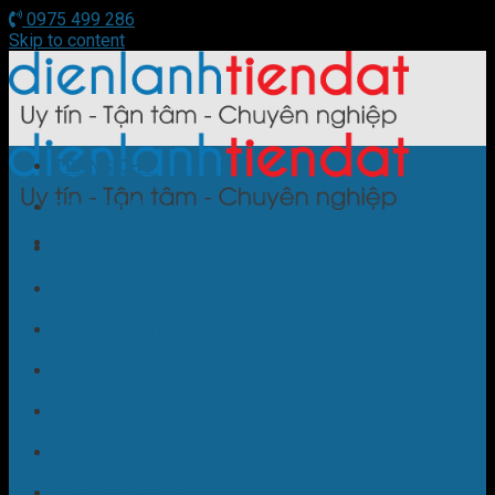
0975 499 286
Skip to content
TRANG CHỦ
Sửa Điều Hòa
Sửa Tủ Lạnh
Sửa Bếp Từ
Sửa Máy Giặt
Sửa Cây Nước Nóng Lạnh
Sửa Lò Nướng
Sửa Máy Rửa Bát
Sửa Máy Sấy Bát