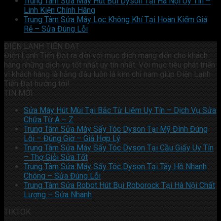
Trung Tâm Sửa Máy Hút Bụi Dyson Tại Hà Nội Uy Tín –
Linh Kiện Chính Hãng
Trung Tâm Sửa Máy Lọc Không Khí Tại Hoàn Kiếm Giá
Rẻ – Sửa Đúng Lỗi
ĐIỆN LẠNH TIẾN ĐẠT
Điện Lạnh Tiến Đạt ra đời với mục đích mang đến cho khách
hàng những dịch vụ tốt nhất uy tín nhất. Với mục tiêu phát triển
vì khách hàng là hằng đâu luôn là kim chỉ nam giúp Điện Lạnh
Tiến Đạt hướng tới!
TIN MỚI
Sửa Máy Hút Mùi Tại Bắc Từ Liêm Uy Tín – Dịch Vụ Sửa
Chữa Từ A – Z
Trung Tâm Sửa Máy Sấy Tóc Dyson Tại Mỹ Đình Đúng
Lỗi – Đúng Giờ – Giá Hợp Lý
Trung Tâm Sửa Máy Sấy Tóc Dyson Tại Cầu Giấy Uy Tín
– Thợ Giỏi Sửa Tốt
Trung Tâm Sửa Máy Sấy Tóc Dyson Tại Tây Hồ Nhanh
Chóng – Sửa Đúng Lỗi
Trung Tâm Sửa Robot Hút Bụi Roborock Tại Hà Nội Chất
Lượng – Sửa Nhanh
TIKTOK