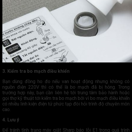
3. Kiểm tra bo mạch điều khiển
Bạn dùng đồng ho đo nếu van hoạt động nhưng không có
nguồn điện 220V thì có thể là bo mạch đã bị hỏng. Trong
trường hợp này, bạn cần liên hệ tới trung tâm bảo hành hoặc
gọi thợ kỹ thuật tới kiểm tra bo mạch bởi vì bo mạch điều khiển
có nhiều linh kiện điện tử phức tạp đòi hỏi trình độ chuyên môn
cao.
4. Lưu ý
Để tránh tình trạng máy giặt Sharp báo lỗi E1 trong quá trình