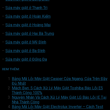
–
Sửa máy giặt ở Thanh Trì
–
Sửa máy giặt ở Hoàn Kiếm
–
Sửa máy giặt ở Hoàng Mai
–
Sửa máy giặt ở Hai Bà Trưng
–
Sửa máy giặt ở Mỹ Đình
–
Sửa máy giặt ở Ba Đình
–
Sửa máy giặt ở Đống Đa
XEM THÊM:
Bảng Mã Lỗi Máy Giặt Casper Cửa Ngang, Cửa Trên Đầy
Đủ Nhất
Mách Bạn: 5 Cách Xử Lý Máy Giặt Toshiba Báo Lỗi E5
Thành Công 100%
Nguyên Nhân Và Cách Xử Lý Máy Giặt LG Báo Lỗi IE Tại
Nhà Thành Công
Bảng Mã Lỗi Máy Giặt Electrolux Inverter – Cách Test