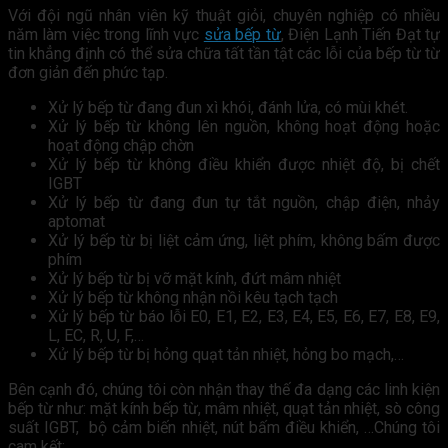
Với đội ngũ nhân viên kỹ thuật giỏi, chuyên nghiệp có nhiều
năm làm việc trong lĩnh vực
sửa bếp từ
, Điện Lạnh Tiến Đạt tự
tin khẳng định có thể sửa chữa tất tần tật các lỗi của bếp từ từ
đơn giản đến phức tạp.
Xử lý bếp từ đang đun xì khói, đánh lửa, có mùi khét.
Xử lý bếp từ không lên nguồn, không hoạt động hoặc
hoạt động chập chờn
Xử lý bếp từ không điều khiển được nhiệt độ, bị chết
IGBT
Xử lý bếp từ đang đun tự tắt nguồn, chập điện, nhảy
aptomat
Xử lý bếp từ bị liệt cảm ứng, liệt phím, không bấm được
phím
Xử lý bếp từ bị vỡ mặt kính, đứt mâm nhiệt
Xử lý bếp từ không nhận nồi kêu tạch tạch
Xử lý bếp từ báo lỗi E0, E1, E2, E3, E4, E5, E6, E7, E8, E9,
L, EC, R, U, F,…
Xử lý bếp từ bị hỏng quạt tản nhiệt, hỏng bo mạch,…
Bên cạnh đó, chúng tôi còn nhận thay thế đa dạng các linh kiện
bếp từ như: mặt kính bếp từ, mâm nhiệt, quạt tản nhiệt, sò công
suất IGBT, bộ cảm biến nhiệt, nút bấm điều khiển, …Chúng tôi
cam kết: