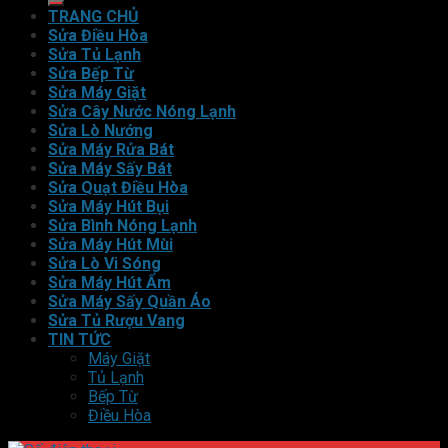
TRANG CHỦ
Sửa Điều Hòa
Sửa Tủ Lạnh
Sửa Bếp Từ
Sửa Máy Giặt
Sửa Cây Nước Nóng Lạnh
Sửa Lò Nướng
Sửa Máy Rửa Bát
Sửa Máy Sấy Bát
Sửa Quạt Điều Hòa
Sửa Máy Hút Bụi
Sửa Bình Nóng Lạnh
Sửa Máy Hút Mùi
Sửa Lò Vi Sóng
Sửa Máy Hút Ẩm
Sửa Máy Sấy Quần Áo
Sửa Tủ Rượu Vang
TIN TỨC
Máy Giặt
Tủ Lạnh
Bếp Từ
Điều Hòa