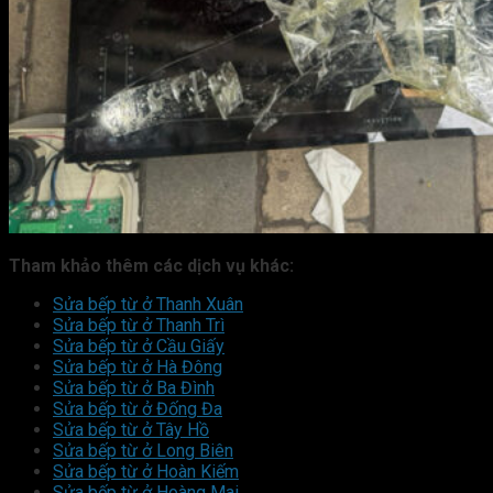
Tham khảo thêm các dịch vụ khác:
Sửa bếp từ ở Thanh Xuân
Sửa bếp từ ở Thanh Trì
Sửa bếp từ ở Cầu Giấy
Sửa bếp từ ở Hà Đông
Sửa bếp từ ở Ba Đình
Sửa bếp từ ở Đống Đa
Sửa bếp từ ở Tây Hồ
Sửa bếp từ ở Long Biên
Sửa bếp từ ở Hoàn Kiếm
Sửa bếp từ ở Hoàng Mai