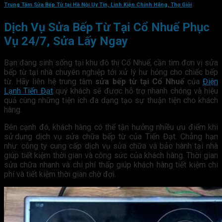
Trung Tâm Sửa Bếp Từ tại Hà Nội Uy Tín, Linh Kiện Chính Hãng, Thợ Giỏi
Dịch Vụ Sửa Bếp Từ Tại Cổ Nhuế Phục
Vụ 24/7, Sửa Lấy Ngay
Bạn đang sinh sống tại khu đô thị Cổ Nhuế, cần tìm đơn vị sửa
bếp từ tại nhà chuyên nghiệp tới xử lý hư hỏng cho chiếc bếp
từ. Hãy liên hệ trung tâm
sửa bếp từ tại Cổ Nhuế
của
Điện
Lạnh Tiến Đạt
quý khách sẽ được hỗ trợ nhanh chóng và hiệu
quả cùng những tiện ích đa dạng tạo sự thuận tiện cho khách
hàng.
Bên cạnh đó, khách hàng có thể tận hưởng nhiều ưu điểm khi
sử.dụng dịch vụ sửa chữa bếp từ của Tiến Đạt. Chẳng hạn
như: công ty cung cấp dịch vụ sửa chữa và bảo hành tại nhà
giúp tiết kiệm thời gian và công sức của khách hàng. Thời gian
sửa chữa nhanh và chi phí thấp giúp khách hàng tiết kiệm chi
phí và tiết kiệm thời gian chờ đợi.