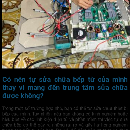
Có nên tự sửa chữa bếp từ của mình
thay vì mang đến trung tâm sửa chữa
được không?
Trong một số trường hợp nhỏ, bạn có thể tự sửa chữa thiết bị
bếp của mình. Tuy nhiên, nếu bạn không có kinh nghiệm hoặc
hiểu biết về các linh kiện điện tử và phần mềm thì việc tự sửa
chữa bếp có thể gây ra những rủi ro và gây hư hỏng nghiêm