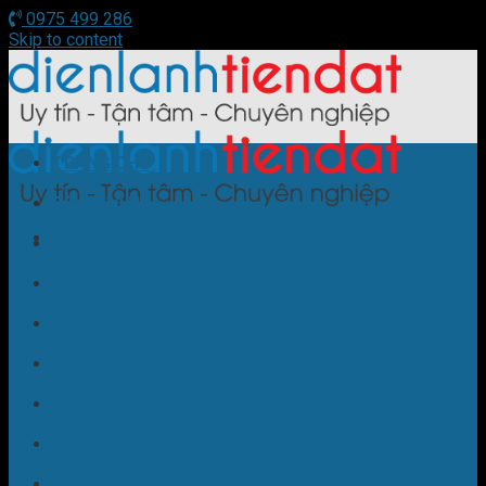
0975 499 286
Skip to content
TRANG CHỦ
Sửa Điều Hòa
Sửa Tủ Lạnh
Sửa Bếp Từ
Sửa Máy Giặt
Sửa Cây Nước Nóng Lạnh
Sửa Lò Nướng
Sửa Máy Rửa Bát
Sửa Máy Sấy Bát