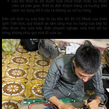
Sau khi thiết bị đã được sửa chữa hoàn toàn, kỹ thuật
viên sẽ bàn giao thiết bị đến khách hàng và hướng dẫn
cách sử dụng để ít xảy ra những sự cố hư hỏng.
Đến với dịch vụ sửa bếp từ tại khu đô thị Cổ Nhuế của Điện
lạnh Tiến Đạt, quý khách an tâm rằng mọi hư hỏng của bếp từ
đều được thợ sửa bếp điện chuyên nghiệp; sửa triệt để hư
hỏng, không phải gọi sửa đi sửa lại.