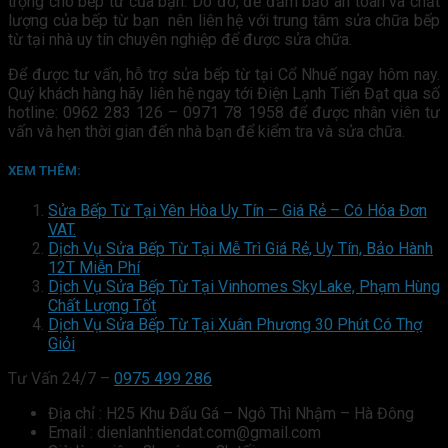
trọng cho bếp từ của bạn. Do đó, để đảm bảo an toàn và chất
lượng của bếp từ bạn nên liên hệ với trung tâm sửa chữa bếp
từ tại nhà uy tín chuyên nghiệp để được sửa chữa.
Để được tư vấn, hỗ trợ sửa bếp từ tại Cổ Nhuế ngay hôm nay.
Quý khách hàng hãy liên hệ ngay tới Điện Lạnh Tiến Đạt qua số
hotline: 0962 283 126 – 0971 78 1958 để được nhân viên tư
vấn và hẹn thời gian đến nhà bạn để kiểm tra và sửa chữa.
XEM THÊM:
Sửa Bếp Từ Tại Yên Hòa Uy Tín – Giá Rẻ – Có Hóa Đơn
VAT.
Dịch Vụ Sửa Bếp Từ Tại Mễ Trì Giá Rẻ, Uy Tín, Bảo Hành
12T Miễn Phí
Dịch Vụ Sửa Bếp Từ Tại Vinhomes SkyLake, Phạm Hùng
Chất Lượng Tốt
Dịch Vụ Sửa Bếp Từ Tại Xuân Phương 30 Phút Có Thợ
Giỏi
Tư Vấn 24/7 –
0975 499 286
Địa chỉ : H25 Khu Đấu Gá – Ngô Thì Nhậm – Hà Đông
Email : dienlanhtiendat.com@gmail.com