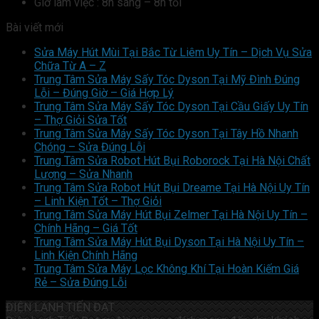
Giờ làm việc : 8h sáng – 8h tối
Bài viết mới
Sửa Máy Hút Mùi Tại Bắc Từ Liêm Uy Tín – Dịch Vụ Sửa
Chữa Từ A – Z
Trung Tâm Sửa Máy Sấy Tóc Dyson Tại Mỹ Đình Đúng
Lỗi – Đúng Giờ – Giá Hợp Lý
Trung Tâm Sửa Máy Sấy Tóc Dyson Tại Cầu Giấy Uy Tín
– Thợ Giỏi Sửa Tốt
Trung Tâm Sửa Máy Sấy Tóc Dyson Tại Tây Hồ Nhanh
Chóng – Sửa Đúng Lỗi
Trung Tâm Sửa Robot Hút Bụi Roborock Tại Hà Nội Chất
Lượng – Sửa Nhanh
Trung Tâm Sửa Robot Hút Bụi Dreame Tại Hà Nội Uy Tín
– Linh Kiện Tốt – Thợ Giỏi
Trung Tâm Sửa Máy Hút Bụi Zelmer Tại Hà Nội Uy Tín –
Chính Hãng – Giá Tốt
Trung Tâm Sửa Máy Hút Bụi Dyson Tại Hà Nội Uy Tín –
Linh Kiện Chính Hãng
Trung Tâm Sửa Máy Lọc Không Khí Tại Hoàn Kiếm Giá
Rẻ – Sửa Đúng Lỗi
ĐIỆN LẠNH TIẾN ĐẠT