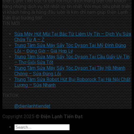
Điện Lạnh Tiến Đạt ra đời với mục đích mang đến cho khách
hàng những dịch vụ tốt nhất uy tín nhất. Với mục tiêu phát triển
vì khách hàng là hằng đâu luôn là kim chỉ nam giúp Điện Lạnh
Tiến Đạt hướng tới!
TIN MỚI
Sửa Máy Hút Mùi Tại Bắc Từ Liêm Uy Tín – Dịch Vụ Sửa
Chữa Từ A – Z
Trung Tâm Sửa Máy Sấy Tóc Dyson Tại Mỹ Đình Đúng
Lỗi – Đúng Giờ – Giá Hợp Lý
Trung Tâm Sửa Máy Sấy Tóc Dyson Tại Cầu Giấy Uy Tín
– Thợ Giỏi Sửa Tốt
Trung Tâm Sửa Máy Sấy Tóc Dyson Tại Tây Hồ Nhanh
Chóng – Sửa Đúng Lỗi
Trung Tâm Sửa Robot Hút Bụi Roborock Tại Hà Nội Chất
Lượng – Sửa Nhanh
TIKTOK
@dienlanhtiendat
Copyright 2025 ©
Điện Lạnh Tiến Đạt