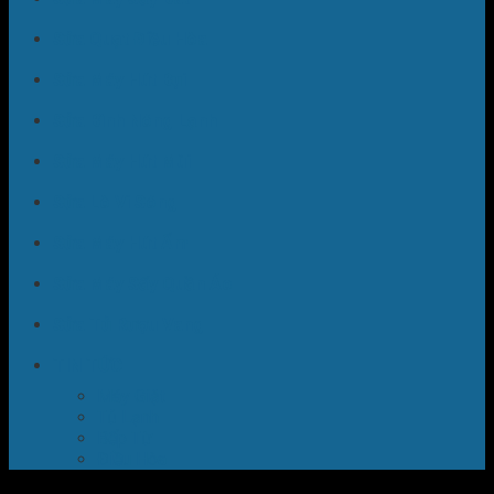
Sửa Quạt Điều Hòa
Sửa Máy Hút Bụi
Sửa Bình Nóng Lạnh
Sửa Máy Hút Mùi
Sửa Lò Vi Sóng
Sửa Máy Hút Ẩm
Sửa Máy Sấy Quần Áo
Sửa Tủ Rượu Vang
TIN TỨC
Máy Giặt
Tủ Lạnh
Bếp Từ
Điều Hòa