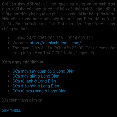
Chỉ cần thay đổi một vài thói quen sử dụng và vệ sinh đơn
giản, tuổi thọ của bếp từ có thể kéo dài thêm nhiều năm, đồng
thời giảm đáng kể nguy cơ phát sinh các lỗi hư hỏng tốn kém.
Nếu cần tư vấn hoặc sửa bếp từ tại Long Biên, đội ngũ kỹ
thuật viên của Điện Lạnh Tiến Đạt luôn sẵn sàng hỗ trợ nhanh
chóng và tận tình.
Hotline 24/7: 0962 283 126 – 0934 999 131
Website:
https://dienlanhtiendat.com/
Thời gian làm việc: Từ 7h30 đến 22h00 (Tất cả các ngày
trong tuần, kể cả Thứ 7, Chủ Nhật và ngày Lễ).
Xem ngay các dịch vụ:
Sửa máy sấy quần áo ở Long Biên
Sửa máy giặt ở Long Biên
Sửa tủ lạnh ở Long Biên
Sửa điều hòa ở Long Biên
Sửa tủ rượu vang ở Long Biên
Xin chân thành cảm ơn!
XEM THÊM: