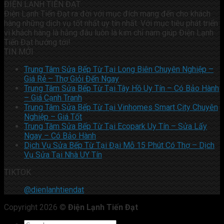
ĐIỆN LẠNH TIẾN ĐẠT
Điện Lạnh Tiến Đạt ra đời với mục đích mang đến cho khách
hàng những dịch vụ tốt nhất uy tín nhất. Với mục tiêu phát triển
vì khách hàng là hằng đâu luôn là kim chỉ nam giúp Điện Lạnh
Tiến Đạt hướng tới!
TIN MỚI
Trung Tâm Sửa Bếp Từ Tại Long Biên Chuyên Nghiệp –
Giá Rẻ – Thợ Giỏi Đến Ngay
Trung Tâm Sửa Bếp Từ Tại Tây Hồ Uy Tín – Có Bảo Hành
– Giá Cạnh Tranh
Trung Tâm Sửa Bếp Từ Tại Vinhomes Smart City Chuyên
Nghiệp – Giá Tốt
Trung Tâm Sửa Bếp Từ Tại Ecopark Uy Tín – Sửa Lấy
Ngay – Có Bảo Hành
Dịch Vụ Sửa Bếp Từ Tại Đại Mỗ 15 Phút Có Thợ – Dịch
Vụ Sửa Tại Nhà UY Tín
TIKTOK
@dienlanhtiendat
Copyright 2026 ©
Điện Lạnh Tiến Đạt