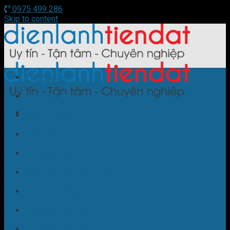
0975 499 286
Skip to content
TRANG CHỦ
Sửa Điều Hòa
Sửa Tủ Lạnh
Sửa Bếp Từ
Sửa Máy Giặt
Sửa Cây Nước Nóng Lạnh
Sửa Lò Nướng
Sửa Máy Rửa Bát
Sửa Máy Sấy Bát