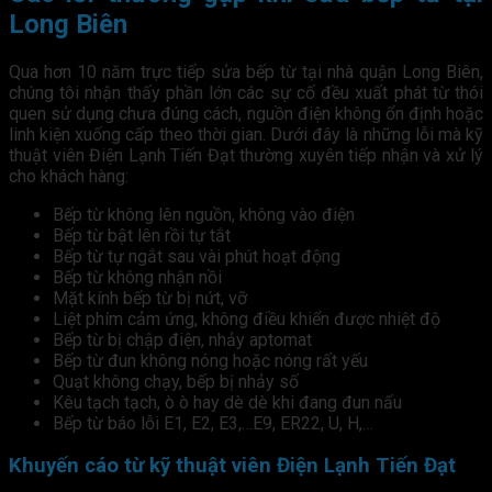
Long Biên
Qua hơn 10 năm trực tiếp sửa bếp từ tại nhà quận Long Biên,
chúng tôi nhận thấy phần lớn các sự cố đều xuất phát từ thói
quen sử dụng chưa đúng cách, nguồn điện không ổn định hoặc
linh kiện xuống cấp theo thời gian. Dưới đây là những lỗi mà kỹ
thuật viên Điện Lạnh Tiến Đạt thường xuyên tiếp nhận và xử lý
cho khách hàng:
Bếp từ không lên nguồn, không vào điện
Bếp từ bật lên rồi tự tắt
Bếp từ tự ngắt sau vài phút hoạt động
Bếp từ không nhận nồi
Mặt kính bếp từ bị nứt, vỡ
Liệt phím cảm ứng, không điều khiển được nhiệt độ
Bếp từ bị chập điện, nhảy aptomat
Bếp từ đun không nóng hoặc nóng rất yếu
Quạt không chạy, bếp bị nhảy số
Kêu tạch tạch, ò ò hay dè dè khi đang đun nấu
Bếp từ báo lỗi E1, E2, E3,…E9, ER22, U, H,…
Khuyến cáo từ kỹ thuật viên Điện Lạnh Tiến Đạt