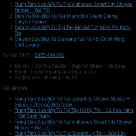
Trung Tâm Sửa Bếp Từ Tại Vinhomes Smart City Chuyên
Nghiệp – Giá Tốt
Dịch Vụ Sửa Bếp Từ Tại Thạch Bàn Nhanh Chóng,
Chuyên Nghiệp
Dịch Vụ Sửa Bếp Từ Tại Tây Mỗ Giá Tốt, Miễn Phí Kiểm
Tra
Chuyên Sửa Bếp Từ Siemens Tại Hà Nội Chính Hãng,
Chất Lượng
Tư Vấn 24/7 –
0975 499 286
Địa chỉ : H25 Khu Đấu Gá – Ngô Thì Nhậm – Hà Đông
Email : dienlanhtiendat.com@gmail.com
Giờ làm việc : 8h sáng – 8h tối
Bài viết mới
Trung Tâm Sửa Bếp Từ Tại Long Biên Chuyên Nghiệp –
Giá Rẻ – Thợ Giỏi Đến Ngay
Trung Tâm Sửa Bếp Từ Tại Tây Hồ Uy Tín – Có Bảo Hành
– Giá Cạnh Tranh
Trung Tâm Sửa Bếp Từ Tại Vinhomes Smart City Chuyên
Nghiệp – Giá Tốt
Trung Tâm Sửa Bếp Từ Tại Ecopark Uy Tín – Sửa Lấy