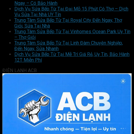
Ngay – Có Bảo Hành
Dịch Vụ Sửa Bếp Từ Tại Đại Mỗ 15 Phút Có Thợ – Dịch
Vụ Sửa Tại Nhà UY Tín
Trung Tâm Sửa Bếp Từ Tại Royal City Đến Ngay, Thợ
Giỏi, Sửa Tại Nhà
Trung Tâm Sửa Bếp Từ Tại Vinhomes Ocean Park Uy Tín
– Thợ Giỏi
Trung Tâm Sửa Bếp Từ Tại Linh Đàm Chuyên Nghiệp,
Đến Ngay, Sửa Nhanh
Dịch Vụ Sửa Bếp Từ Tại Mễ Trì Giá Rẻ, Uy Tín, Bảo Hành
12T Miễn Phí
ĐIỆN LẠNH ACB