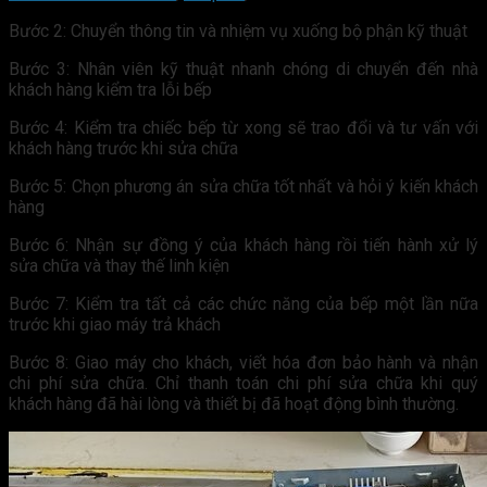
Bước 2: Chuyển thông tin và nhiệm vụ xuống bộ phận kỹ thuật
Bước 3: Nhân viên kỹ thuật nhanh chóng di chuyển đến nhà
khách hàng kiểm tra lỗi bếp
Bước 4: Kiểm tra chiếc bếp từ xong sẽ trao đổi và tư vấn với
khách hàng trước khi sửa chữa
Bước 5: Chọn phương án sửa chữa tốt nhất và hỏi ý kiến khách
hàng
Bước 6: Nhận sự đồng ý của khách hàng rồi tiến hành xử lý
sửa chữa và thay thế linh kiện
Bước 7: Kiểm tra tất cả các chức năng của bếp một lần nữa
trước khi giao máy trả khách
Bước 8: Giao máy cho khách, viết hóa đơn bảo hành và nhận
chi phí sửa chữa. Chỉ thanh toán chi phí sửa chữa khi quý
khách hàng đã hài lòng và thiết bị đã hoạt động bình thường.