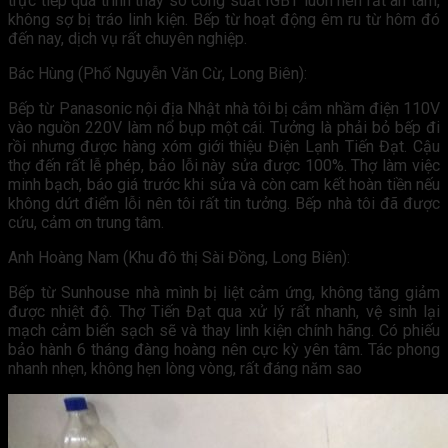
trực tiếp quá trình thay sò công suất IGBT luôn nên rất an tâm,
không sợ bị tráo linh kiện. Bếp từ hoạt động êm ru từ hôm đó
đến nay, dịch vụ rất chuyên nghiệp.
Bác Hùng (Phố Nguyễn Văn Cừ, Long Biên):
Bếp từ Panasonic nội địa Nhật nhà tôi bị cắm nhầm điện 110V
vào nguồn 220V làm nổ bụp một cái. Tưởng là phải bỏ bếp đi
rồi nhưng được hàng xóm giới thiệu Điện Lạnh Tiến Đạt. Cậu
thợ đến rất lễ phép, bảo lỗi này sửa được 100%. Thợ làm việc
minh bạch, báo giá trước khi sửa và còn cam kết hoàn tiền nếu
không dứt điểm lỗi nên tôi rất tin tưởng. Bếp nhà tôi đã được
cứu, cảm ơn trung tâm.
Anh Hoàng Nam (Khu đô thị Sài Đồng, Long Biên):
Bếp từ Sunhouse nhà mình bị liệt cảm ứng, không tăng giảm
được nhiệt độ. Thợ Tiến Đạt qua xử lý rất nhanh, vệ sinh lại
mạch cảm biến sạch sẽ và thay linh kiện chính hãng. Có phiếu
bảo hành 6 tháng đàng hoàng nên cực kỳ yên tâm. Tác phong
nhanh nhẹn, không hẹn lòng vòng, rất đáng năm sao