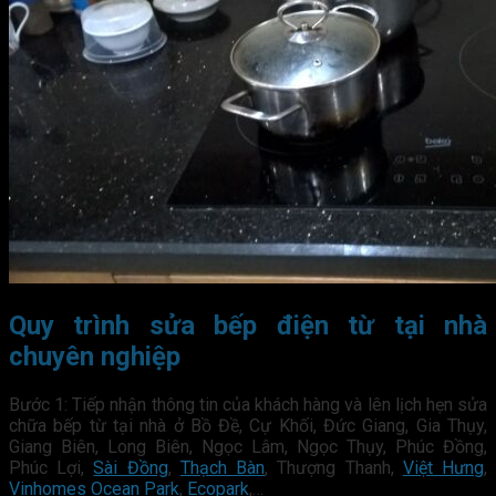
Quy trình sửa bếp điện từ tại nhà
chuyên nghiệp
Bước 1: Tiếp nhận thông tin của khách hàng và lên lịch hẹn sửa
chữa bếp từ tại nhà ở Bồ Đề, Cự Khối, Đức Giang, Gia Thụy,
Giang Biên, Long Biên, Ngọc Lâm, Ngọc Thụy, Phúc Đồng,
Phúc Lợi,
Sài Đồng
,
Thạch Bàn
, Thượng Thanh,
Việt Hưng
,
Vinhomes Ocean Park
,
Ecopark
,…