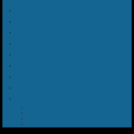
Sửa Quạt Điều Hòa
Sửa Máy Hút Bụi
Sửa Bình Nóng Lạnh
Sửa Máy Hút Mùi
Sửa Lò Vi Sóng
Sửa Máy Hút Ẩm
Sửa Máy Sấy Quần Áo
Sửa Tủ Rượu Vang
TIN TỨC
Máy Giặt
Tủ Lạnh
Bếp Từ
Điều Hòa