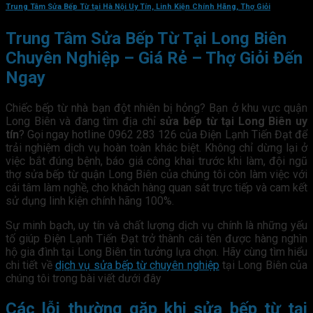
Trung Tâm Sửa Bếp Từ tại Hà Nội Uy Tín, Linh Kiện Chính Hãng, Thợ Giỏi
Trung Tâm Sửa Bếp Từ Tại Long Biên
Chuyên Nghiệp – Giá Rẻ – Thợ Giỏi Đến
Ngay
Chiếc bếp từ nhà bạn đột nhiên bị hỏng? Bạn ở khu vực quận
Long Biên và đang tìm địa chỉ
sửa bếp từ tại Long Biên uy
tín
? Gọi ngay hotline 0962 283 126 của Điện Lạnh Tiến Đạt để
trải nghiệm dịch vụ hoàn toàn khác biệt. Không chỉ dừng lại ở
việc bắt đúng bệnh, báo giá công khai trước khi làm, đội ngũ
thợ sửa bếp từ quận Long Biên của chúng tôi còn làm việc với
cái tâm làm nghề, cho khách hàng quan sát trực tiếp và cam kết
sử dụng linh kiện chính hãng 100%.
Sự minh bạch, uy tín và chất lượng dịch vụ chính là những yếu
tố giúp Điện Lạnh Tiến Đạt trở thành cái tên được hàng nghìn
hộ gia đình tại Long Biên tin tưởng lựa chọn. Hãy cùng tìm hiểu
chi tiết về
dịch vụ sửa bếp từ chuyên nghiệp
tại Long Biên của
chúng tôi trong bài viết dưới đây
Các lỗi thường gặp khi sửa bếp từ tại