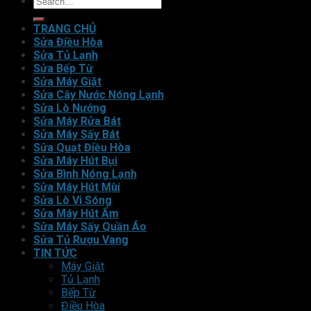
TRANG CHỦ
Sửa Điều Hòa
Sửa Tủ Lạnh
Sửa Bếp Từ
Sửa Máy Giặt
Sửa Cây Nước Nóng Lạnh
Sửa Lò Nướng
Sửa Máy Rửa Bát
Sửa Máy Sấy Bát
Sửa Quạt Điều Hòa
Sửa Máy Hút Bụi
Sửa Bình Nóng Lạnh
Sửa Máy Hút Mùi
Sửa Lò Vi Sóng
Sửa Máy Hút Ẩm
Sửa Máy Sấy Quần Áo
Sửa Tủ Rượu Vang
TIN TỨC
Máy Giặt
Tủ Lạnh
Bếp Từ
Điều Hòa