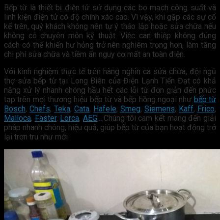
Bếp từ là thiết bị điện tử sử dụng các bo mạch công suất và
linh kiện điện tử có độ chính xác cao. Vì vậy, khi gặp các sự cố
kể trên, quý khách không nên tự ý tháo lắp hoặc sửa chữa nếu
không có chuyên môn kỹ thuật. Việc can thiệp không đúng
cách có thể khiến hư hỏng trở nên nghiêm trọng hơn, làm tăng
chi phí sửa chữa và tiềm ẩn nguy cơ mất an toàn điện.
Với kinh nghiệm thực tế trên hàng nghìn ca sửa chữa, đội ngũ
thợ sửa bếp từ tại Long Biên của Điện Lạnh Tiến Đạt có khả
năng xử lý nhanh chóng hầu hết các lỗi từ đơn giản đến phức
tạp trên mọi thương hiệu bếp từ và bếp hồng ngoại như
bếp từ
Bosch
,
Chefs
,
Teka
,
Cata
,
Hafele
,
Smeg
,
Siemens
,
Kaff
,
Frico
,
Malloca
,
Faster
,
Lorca
,
AEG
,…Chúng tôi cam kết mang đến giải
pháp nhanh chóng, hiệu quả, giúp bếp từ của bạn hoạt động trở
lại trơn tru như mới