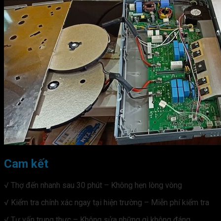
Cam kết
√ Thợ đến nhanh sau 30 phút – Không hẹn lòng vòng
√ Kiểm tra chính xác ngay tại hiện trường – Miễn phí kiểm tra
√ Tư vấn trung thực – Không sửa những gì không đáng