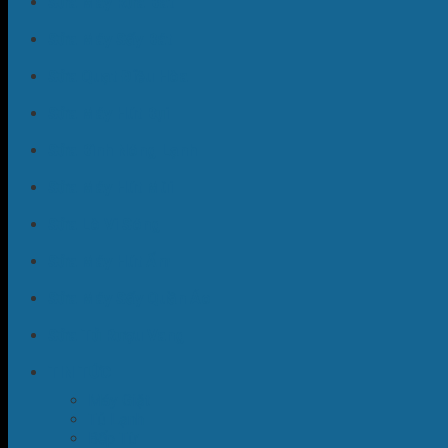
Sửa Máy Rửa Bát
Sửa Máy Sấy Bát
Sửa Quạt Điều Hòa
Sửa Máy Hút Bụi
Sửa Bình Nóng Lạnh
Sửa Máy Hút Mùi
Sửa Lò Vi Sóng
Sửa Máy Hút Ẩm
Sửa Máy Sấy Quần Áo
Sửa Tủ Rượu Vang
TIN TỨC
Máy Giặt
Tủ Lạnh
Bếp Từ