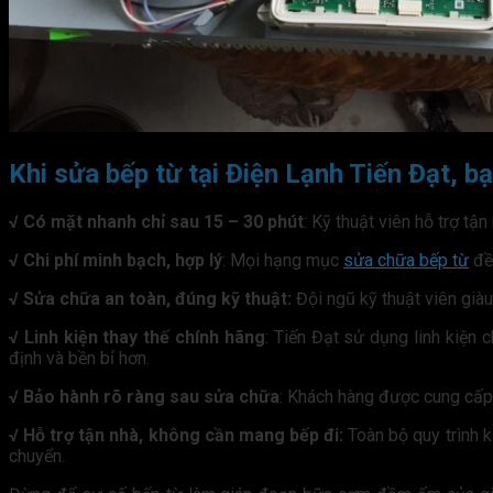
Khi sửa bếp từ tại Điện Lạnh Tiến Đạt, b
√ Có mặt nhanh chỉ sau 15 – 30 phút
: Kỹ thuật viên hỗ trợ t
√ Chi phí minh bạch, hợp lý
: Mọi hạng mục
sửa chữa bếp từ
đều
√ Sửa chữa an toàn, đúng kỹ thuật:
Đội ngũ kỹ thuật viên giàu
√ Linh kiện thay thế chính hãng
: Tiến Đạt sử dụng linh kiện 
định và bền bỉ hơn.
√ Bảo hành rõ ràng sau sửa chữa
: Khách hàng được cung cấp 
√ Hỗ trợ tận nhà, không cần mang bếp đi:
Toàn bộ quy trình k
chuyển.