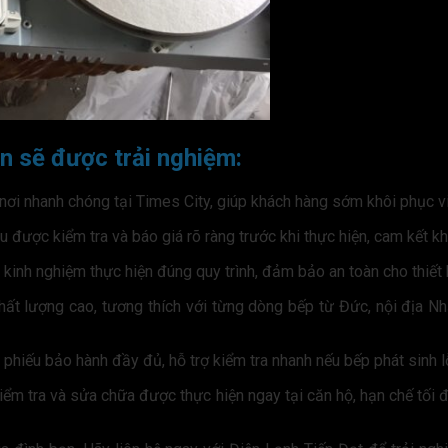
ạn sẽ được trải nghiệm:
ận nơi nhanh chóng tại Times City, giúp khách hàng sớm khôi phục 
 được kiểm tra và báo giá rõ ràng trước khi thực hiện, cam kết kh
 kinh nghiệm thực hiện đúng quy trình, đảm bảo an toàn cho thiết 
chất lượng cao, tương thích với từng dòng bếp từ Đức, nội địa N
phiếu bảo hành đầy đủ, hỗ trợ kiểm tra nhanh nếu bếp phát sinh lỗ
iểm tra và sửa chữa được thực hiện ngay tại căn hộ, hạn chế tối đ