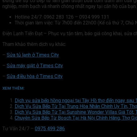
Đừng để sự cố bếp từ làm gián đoạn bữa cơm đầm ấm của gia đ
nghiệp, minh bạch và nhanh chóng nhất ngay tại căn hộ của bạn.
Hotline 24/7: 0962 283 126 – 0934 999 131
Thời gian làm việc: Từ 7h00 đến 22h00 (Kể cả thứ 7, Chủ N
Điện Lạnh Tiến Đạt – Phục vụ tận tâm, báo giá công khai, sửa c
Tham khảo thêm dịch vụ khác:
–
Sửa tủ lạnh ở Times City
–
Sửa máy giặt ở Times City
–
Sửa điều hòa ở Times City
XEM THÊM:
Dịch vụ sửa bếp hồng ngoại tại Tây Hồ thợ đến ngay sau 
Dịch Vụ Sửa Bếp Từ Tại Trung Hòa Nhân Chính Uy Tín, Thợ
Dịch Vụ Sửa Bếp Từ Tại Sunshine Wonder Villas Giá Tốt, 
Chuyên Sửa Bếp Từ Bosch Tại Hà Nội Chính Hãng, Thợ Gi
Tư Vấn 24/7 –
0975 499 286