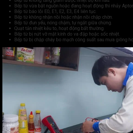
Bếp từ không tăng giảm được nhiệt độ khi nấu.
Bếp từ vừa bật nguồn hoặc đang hoạt động thì nhảy Apto
Bếp từ báo lỗi E0, E1, E2, E3, E4 liên tục.
Bếp từ không nhận nồi hoặc nhận nồi chập chờn.
Bếp từ đun yếu, nóng chậm, tự ngắt giữa chừng.
Quạt tản nhiệt kêu to, hoạt động bất thường.
Bếp từ bị nứt vỡ mặt kính do va đập hoặc sốc nhiệt.
Bếp từ bị chập cháy bo mạch công suất sau mưa giông ho