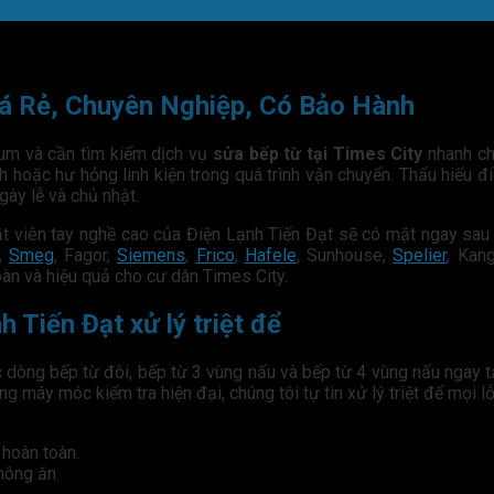
iá Rẻ, Chuyên Nghiệp, Có Bảo Hành
mium và cần tìm kiếm dịch vụ
sửa bếp từ tại Times City
nhanh ch
h hoặc hư hỏng linh kiện trong quá trình vận chuyển. Thấu hiểu đ
gày lễ và chủ nhật.
ật viên tay nghề cao của Điện Lạnh Tiến Đạt sẽ có mặt ngay sau
,
Smeg
, Fagor,
Siemens
,
Frico
,
Hafele
, Sunhouse,
Spelier
, Kan
àn và hiệu quả cho cư dân Times City.
 Tiến Đạt xử lý triệt để
 dòng bếp từ đôi, bếp từ 3 vùng nấu và bếp từ 4 vùng nấu ngay t
ng máy móc kiểm tra hiện đại, chúng tôi tự tin xử lý triệt để mọi
hoàn toàn.
hông ăn.