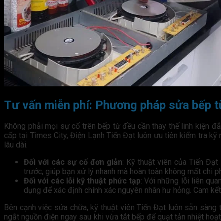
Tư vấn miễn phí: Phương pháp sửa bếp từ
Không phải mọi sự cố trên bếp từ đều cần thay thế linh kiện đắ
cấp tại Times City, Điện Lạnh Tiến Đạt luôn ưu tiên kiểm tra 
lâu dài.
Đối với các sự cố đơn giản
: Kỹ thuật viên của Tiến Đạt
trước, giúp bạn xử lý nhanh mà hoàn toàn không mất chi ph
Đối với các lỗi kỹ thuật phức tạp
: Với những lỗi liên qu
dụng để xác định chính xác nguyên nhân hư hỏng. Cam kết s
Bên cạnh việc sửa chữa, kỹ thuật viên Tiến Đạt luôn sẵn sàng
ngắt nguồn điện ngay sau khi vừa tắt bếp để quạt tản nhiệt hoạt 