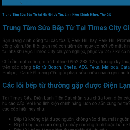
Điều Hòa
Trung Tâm Sửa Bếp Từ tại Hà Nội Uy Tín, Linh Kiện Chính Hãng, Thợ Giỏi
Trung Tâm Sửa Bếp Từ Tại Times City G
Bạn đang sinh sống tại các tòa T, Park Hill hay Park Hill Pre
cồng kềnh, tốn thời gian mà còn tiềm ẩn nguy cơ nứt vỡ mặt kín
tại nhà khu vực Times City chuyên nghiệp, phục vụ 24/7 kể cả n
Chỉ cần một cuộc gọi tới hotline 0962 283 126, đội ngũ kỹ thu
trên các dòng
bếp từ Bosch
,
Chefs
,
AEG
,
Teka
,
Malloca
,
Cata
Philips,…Cam kết mang đến giải pháp sửa chữa nhanh gọn, an to
Các lỗi bếp từ thường gặp được Điện Lạnh
Tại Times City, Điện Lạnh Tiến Đạt nhận sửa chữa toàn diện các
hộ cao cấp. Với kho linh kiện chính hãng luôn có sẵn cùng hệ thố
cao cấp hiện nay như:
Bếp từ không bật được nguồn, không vào điện, mất nguồn 
Bếp từ bị loạn cảm ứng, tự nhảy chương trình hoặc bấm k