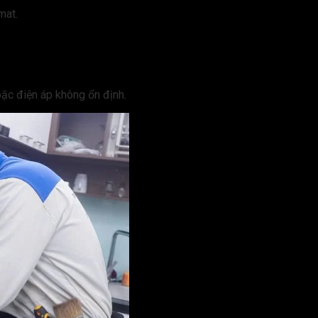
mat.
ặc điện áp không ổn định.