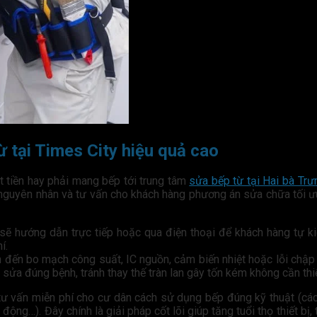
 tại Times City hiệu quả cao
t tiền hay phải mang bếp tới trung tâm
sửa bếp từ tại Hai bà Trư
kỹ nguyên nhân và tư vấn cho khách hàng phương án sửa chữa tối 
 sẽ hướng dẫn trực tiếp hoặc qua điện thoại để khách hàng tự k
í.
an đến bo mạch công suất, IC nguồn, cảm biến nhiệt hoặc lỗi chập 
ửa đúng bệnh, tránh thay thế tràn lan gây tốn kém không cần thiế
 tư vấn miễn phí cho cư dân cách sử dụng bếp đúng kỹ thuật (cá
động…). Đây chính là giải pháp cốt lõi giúp tăng tuổi thọ thiết bị