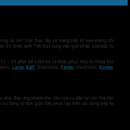
óng, uy tín? Việc tháo lắp và mang bếp đi sửa không chỉ
iều đó, Điện lạnh Tiến Đạt cung cấp giải pháp sửa bếp từ
 15 – 30 phút để kiểm tra và khắc phục mọi lỗi hỏng hóc
garoo,
Lorca
,
Kaff
, Bluestone,
Faster
, Electrolux,
Kocher
,
ại nhà, đáp ứng nhanh nhu cầu của cư dân tại các tòa căn
 lỗi hư hỏng từ đơn giản đến phức tạp trên các dòng bếp từ