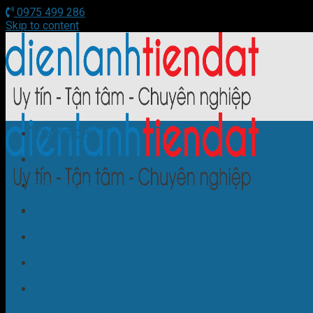
0975 499 286
Skip to content
TRANG CHỦ
Sửa Điều Hòa
Sửa Tủ Lạnh
Sửa Bếp Từ
Sửa Máy Giặt
Sửa Cây Nước Nóng Lạnh
Sửa Lò Nướng