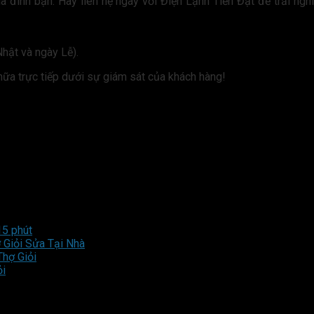
ình bạn. Hãy liên hệ ngay với Điện Lạnh Tiến Đạt để trải nghi
hật và ngày Lễ).
hữa trực tiếp dưới sự giám sát của khách hàng!
15 phút
 Giỏi Sửa Tại Nhà
Thợ Giỏi
ỏi