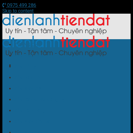
0975 499 286
Skip to content
TRANG CHỦ
Sửa Điều Hòa
Sửa Tủ Lạnh
Sửa Bếp Từ
Sửa Máy Giặt
Sửa Cây Nước Nóng Lạnh
Sửa Lò Nướng
Sửa Máy Rửa Bát
Sửa Máy Sấy Bát