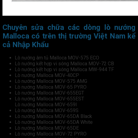
Chuyên sửa chữa các dòng lò nướng
Malloca có trên thị trường Việt Nam kể
cả Nhập Khẩu
Lò nướng âm tủ Malloca MOV-575 ECO
Lò nướng kết hợp vi sóng Malloca MOV-72 CB
Lò nướng kết hợp vi sóng Malloca MW-944 TF
Lò nướng Malloca MOV-40CP
Lò nướng Malloca MOV-575 AMG
Lò nướng Malloca MOV-65 PYRO
Lò nướng Malloca MOV-655EGT
Lò nướng Malloca MOV-655EST
Lò nướng Malloca MOV-659I
Lò nướng Malloca MOV-659S
Lò nướng Malloca MOV-65DA Black
Lò nướng Malloca MOV-65DA White
Lò nướng Malloca MOV-65DE
Lò nướng Malloca MOV-72 PYRO