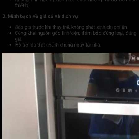
thiết bị.
3.
Minh bạch về giá cả và dịch vụ
Báo giá trước khi thay thế, không phát sinh chi phí ẩn.
Công khai nguồn gốc linh kiện, đảm bảo đúng loại, đúng
giá.
Hỗ trợ lắp đặt nhanh chóng ngay tại nhà.