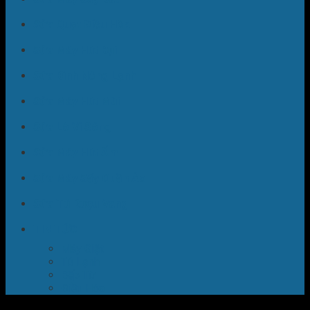
Sửa Quạt Điều Hòa
Sửa Máy Hút Bụi
Sửa Bình Nóng Lạnh
Sửa Máy Hút Mùi
Sửa Lò Vi Sóng
Sửa Máy Hút Ẩm
Sửa Máy Sấy Quần Áo
Sửa Tủ Rượu Vang
TIN TỨC
Máy Giặt
Tủ Lạnh
Bếp Từ
Điều Hòa