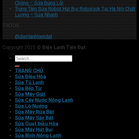
Chóng – Sửa Đúng Lỗi
Trung Tâm Sửa Robot Hút Bụi Roborock Tại Hà Nội Chất
Lượng – Sửa Nhanh
TIKTOK
@dienlanhtiendat
Copyright 2025 ©
Điện Lạnh Tiến Đạt
TRANG CHỦ
Sửa Điều Hòa
Sửa Tủ Lạnh
Sửa Bếp Từ
Sửa Máy Giặt
Sửa Cây Nước Nóng Lạnh
Sửa Lò Nướng
Sửa Máy Rửa Bát
Sửa Máy Sấy Bát
Sửa Quạt Điều Hòa
Sửa Máy Hút Bụi
Sửa Bình Nóng Lạnh