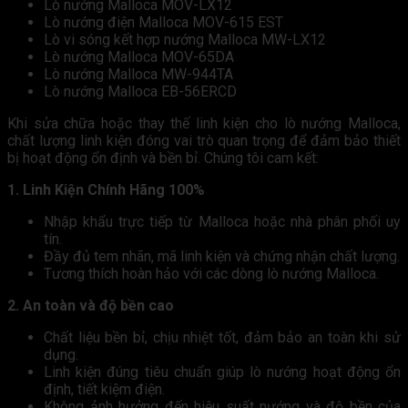
Lò nướng Malloca MOV-LX12
Lò nướng điện Malloca MOV-615 EST
Lò vi sóng kết hợp nướng Malloca MW-LX12
Lò nướng Malloca MOV-65DA
Lò nướng Malloca MW-944TA
Lò nướng Malloca EB-56ERCD
Khi sửa chữa hoặc thay thế linh kiện cho lò nướng Malloca,
chất lượng linh kiện đóng vai trò quan trọng để đảm bảo thiết
bị hoạt động ổn định và bền bỉ. Chúng tôi cam kết:
1. Linh Kiện Chính Hãng 100%
Nhập khẩu trực tiếp từ Malloca hoặc nhà phân phối uy
tín.
Đầy đủ tem nhãn, mã linh kiện và chứng nhận chất lượng.
Tương thích hoàn hảo với các dòng lò nướng Malloca.
2.
An toàn và độ bền cao
Chất liệu bền bỉ, chịu nhiệt tốt, đảm bảo an toàn khi sử
dụng.
Linh kiện đúng tiêu chuẩn giúp lò nướng hoạt động ổn
định, tiết kiệm điện.
Không ảnh hưởng đến hiệu suất nướng và độ bền của