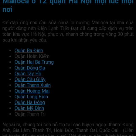
Malloca ở 12 quận Hà Nội mọi lúc mọi
nơi
Để đáp ứng nhu cầu sửa chữa lò nướng Malloca tại nhà của
người dùng nên Điện Lạnh Tiến Đạt đã cung cấp dịch vụ trên
toàn khu vực Hà Nội, phục vụ nhanh chóng trong vòng 30 phút
sau khi nhận yêu cầu.
Quận Ba Đình
Quận Hoàn Kiếm
Quận Hai Bà Trưng
Quận Đống Đa
Quận Tây Hồ
Quận Cầu Giấy
Quận Thanh Xuân
Quận Hoàng Mai
Quận Long Biên
Quận Hà Đông
Quận Mỹ Đình
Quận Thanh Trì
Ngoài ra, chúng tôi còn hỗ trợ tại các huyện ngoại thành: Đông
Anh, Gia Lâm, Thanh Trì, Hoài Đức, Thanh Oai, Quốc Oai… (Liên