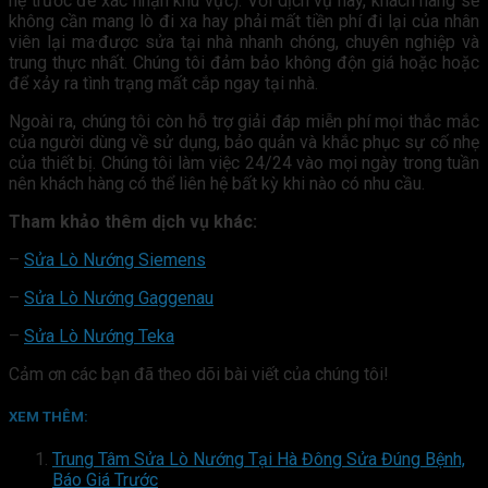
hệ trước để xác nhận khu vực). Với dịch vụ này, khách hàng sẽ
không cần mang lò đi xa hay phải mất tiền phí đi lại của nhân
viên lại ma·được sửa tại nhà nhanh chóng, chuyên nghiệp và
trung thực nhất. Chúng tôi đảm bảo không độn giá hoặc hoặc
để xảy ra tình trạng mất cắp ngay tại nhà.
Ngoài ra, chúng tôi còn hỗ trợ giải đáp miễn phí mọi thắc mắc
của người dùng về sử dụng, bảo quản và khắc phục sự cố nhẹ
của thiết bị. Chúng tôi làm việc 24/24 vào mọi ngày trong tuần
nên khách hàng có thể liên hệ bất kỳ khi nào có nhu cầu.
Tham khảo thêm dịch vụ khác:
–
Sửa Lò Nướng Siemens
–
Sửa Lò Nướng Gaggenau
–
Sửa Lò Nướng Teka
Cảm ơn các bạn đã theo dõi bài viết của chúng tôi!
XEM THÊM:
Trung Tâm Sửa Lò Nướng Tại Hà Đông Sửa Đúng Bệnh,
Báo Giá Trước