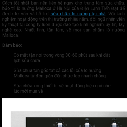
Cách tốt nhất bạn nên liên hệ ngay cho trung tâm sửa chữa,
bảo trì lò nướng Malloca ở Hà Nội của Điện Lạnh Tiến Đạt để
được tư vấn và hỗ trợ
sửa chữa lò nướng tại nhà
. Với kinh
nghiệm hoạt động trên thị trường nhiều năm, đội ngũ nhân viên
kỹ thuật tại công ty luôn được đào tạo kinh nghiệm, uy tín, tay
nghề cao. Nhiệt tình, tận tâm, về mọi sản phẩm lò nướng
Malloca.
Đảm bảo:
Có mặt tận nơi trong vòng 30-60 phút sau khi đặt
lịch sửa chữa.
Sửa chữa tận gốc tất cả các lỗi của lò nướng
Malloca từ đơn giản đến phức tạp nhanh chóng
Sửa chữa xong thiết bị sẽ hoạt động hiệu quả như
lúc mới mua về