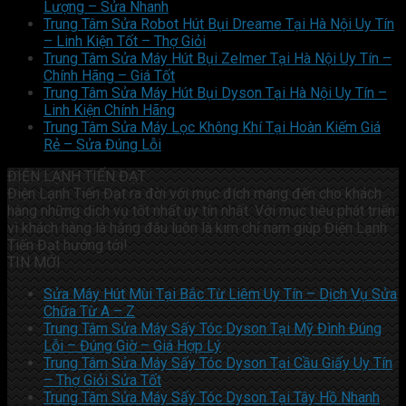
Lượng – Sửa Nhanh
Trung Tâm Sửa Robot Hút Bụi Dreame Tại Hà Nội Uy Tín
– Linh Kiện Tốt – Thợ Giỏi
Trung Tâm Sửa Máy Hút Bụi Zelmer Tại Hà Nội Uy Tín –
Chính Hãng – Giá Tốt
Trung Tâm Sửa Máy Hút Bụi Dyson Tại Hà Nội Uy Tín –
Linh Kiện Chính Hãng
Trung Tâm Sửa Máy Lọc Không Khí Tại Hoàn Kiếm Giá
Rẻ – Sửa Đúng Lỗi
ĐIỆN LẠNH TIẾN ĐẠT
Điện Lạnh Tiến Đạt ra đời với mục đích mang đến cho khách
hàng những dịch vụ tốt nhất uy tín nhất. Với mục tiêu phát triển
vì khách hàng là hằng đâu luôn là kim chỉ nam giúp Điện Lạnh
Tiến Đạt hướng tới!
TIN MỚI
Sửa Máy Hút Mùi Tại Bắc Từ Liêm Uy Tín – Dịch Vụ Sửa
Chữa Từ A – Z
Trung Tâm Sửa Máy Sấy Tóc Dyson Tại Mỹ Đình Đúng
Lỗi – Đúng Giờ – Giá Hợp Lý
Trung Tâm Sửa Máy Sấy Tóc Dyson Tại Cầu Giấy Uy Tín
– Thợ Giỏi Sửa Tốt
Trung Tâm Sửa Máy Sấy Tóc Dyson Tại Tây Hồ Nhanh