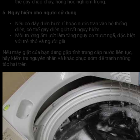
thể gây chập cháy, hỏng hóc nghiêm trọng.
5. Nguy hiểm cho người sử dụng
Nếu có dây điện bị rò rỉ hoặc nước tràn vào hệ thống
điện, có thể gây điện giật rất nguy hiểm.
Môi trường ẩm ướt làm tăng nguy cơ trượt ngã, đặc biệt
với trẻ nhỏ và người già.
Nếu máy giặt của bạn đang gặp tình trạng cấp nước liên tục,
hãy kiểm tra nguyên nhân và khắc phục sớm để tránh những
tác hại trên.