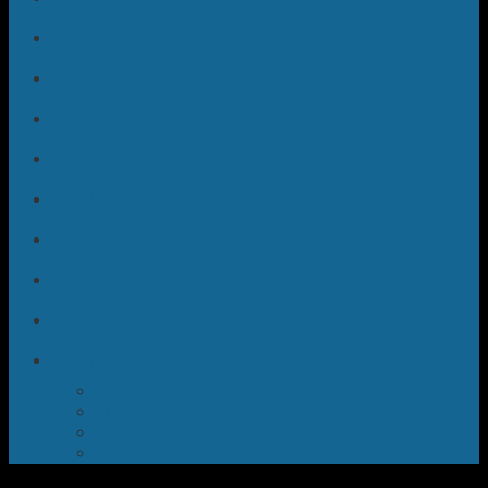
Sửa Quạt Điều Hòa
Sửa Máy Hút Bụi
Sửa Bình Nóng Lạnh
Sửa Máy Hút Mùi
Sửa Lò Vi Sóng
Sửa Máy Hút Ẩm
Sửa Máy Sấy Quần Áo
Sửa Tủ Rượu Vang
TIN TỨC
Máy Giặt
Tủ Lạnh
Bếp Từ
Điều Hòa