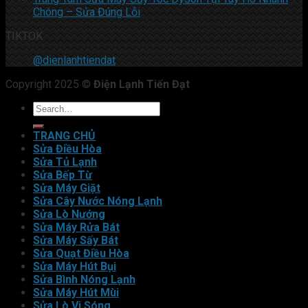
Chóng – Sửa Đúng Lỗi
TIKTOK
@dienlanhtiendat
Copyright 2025 ©
Điện Lạnh Tiến Đạt
TRANG CHỦ
Sửa Điều Hòa
Sửa Tủ Lạnh
Sửa Bếp Từ
Sửa Máy Giặt
Sửa Cây Nước Nóng Lạnh
Sửa Lò Nướng
Sửa Máy Rửa Bát
Sửa Máy Sấy Bát
Sửa Quạt Điều Hòa
Sửa Máy Hút Bụi
Sửa Bình Nóng Lạnh
Sửa Máy Hút Mùi
Sửa Lò Vi Sóng