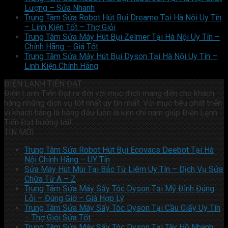
Lượng – Sửa Nhanh
Trung Tâm Sửa Robot Hút Bụi Dreame Tại Hà Nội Uy Tín
– Linh Kiện Tốt – Thợ Giỏi
Trung Tâm Sửa Máy Hút Bụi Zelmer Tại Hà Nội Uy Tín –
Chính Hãng – Giá Tốt
Trung Tâm Sửa Máy Hút Bụi Dyson Tại Hà Nội Uy Tín –
Linh Kiện Chính Hãng
ĐIỆN LẠNH TIẾN ĐẠT
Điện Lạnh Tiến Đạt ra đời với mục đích mang đến cho khách
hàng những dịch vụ tốt nhất uy tín nhất. Với mục tiêu phát triển
vì khách hàng là hằng đâu luôn là kim chỉ nam giúp Điện Lạnh
Tiến Đạt hướng tới!
TIN MỚI
Trung Tâm Sửa Robot Hút Bụi Ecovacs Deebot Tại Hà
Nội Chính Hãng – UY Tín
Sửa Máy Hút Mùi Tại Bắc Từ Liêm Uy Tín – Dịch Vụ Sửa
Chữa Từ A – Z
Trung Tâm Sửa Máy Sấy Tóc Dyson Tại Mỹ Đình Đúng
Lỗi – Đúng Giờ – Giá Hợp Lý
Trung Tâm Sửa Máy Sấy Tóc Dyson Tại Cầu Giấy Uy Tín
– Thợ Giỏi Sửa Tốt
Trung Tâm Sửa Máy Sấy Tóc Dyson Tại Tây Hồ Nhanh