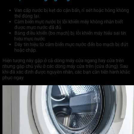
Van cấp nước bị kẹt do cặn bẩn, rỉ sét hoặc hỏng không
thể đóng lại.
Cảm biến mực nước bị lỗi khiến máy không nhận biết
được mực nước đã đủ.
Bảng điều khiển (bo mạch) bị lỗi khiến máy hiểu sai tín
hiệu mực nước.
Dây tín hiệu từ cảm biến mực nước đến bo mạch bị đứt
hoặc chập.
Hiện tượng này gặp ở cả dòng máy cửa ngang hay cửa trên
nhưng gặp chủ yếu ở các dòng máy cửa trên (cửa đứng). Sau
khi đã xác định được nguyên nhân, các bạn cần tiến hành khắc
phục ngay.