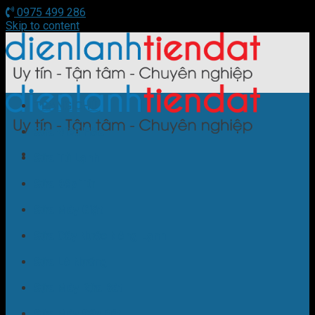
0975 499 286
Skip to content
TRANG CHỦ
Sửa Điều Hòa
Sửa Tủ Lạnh
Sửa Bếp Từ
Sửa Máy Giặt
Sửa Cây Nước Nóng Lạnh
Sửa Lò Nướng
Sửa Máy Rửa Bát
Sửa Máy Sấy Bát