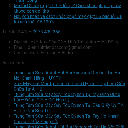
Thành Công
Mã lỗi CL máy giặt LG là lỗi gì? Cách khắc phục tại nhà
không cần gọi thợ
Nguyên nhân và cách khắc phục máy giặt LG báo lỗi UE
tại nhà triệt để 100%
Tư Vấn 24/7 –
0975 499 286
Địa chỉ : H25 Khu Đấu Gá – Ngô Thì Nhậm – Hà Đông
Email : dienlanhtiendat.com@gmail.com
Giờ làm việc : 8h sáng – 8h tối
Bài viết mới
Trung Tâm Sửa Robot Hút Bụi Ecovacs Deebot Tại Hà
Nội Chính Hãng – UY Tín
Sửa Máy Hút Mùi Tại Bắc Từ Liêm Uy Tín – Dịch Vụ Sửa
Chữa Từ A – Z
Trung Tâm Sửa Máy Sấy Tóc Dyson Tại Mỹ Đình Đúng
Lỗi – Đúng Giờ – Giá Hợp Lý
Trung Tâm Sửa Máy Sấy Tóc Dyson Tại Cầu Giấy Uy Tín
– Thợ Giỏi Sửa Tốt
Trung Tâm Sửa Máy Sấy Tóc Dyson Tại Tây Hồ Nhanh
Chóng – Sửa Đúng Lỗi
Trung Tâm Sửa Robot Hút Bụi Roborock Tại Hà Nội Chất