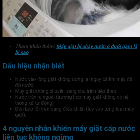
Tham khảo thêm:
Máy giặt bị chảy nước ở dưới gầm là
bị sao
Dấu hiệu nhận biết
Nước vào lồng giặt không dừng lại ngay cả khi máy đã
đủ nước.
Máy giặt không chuyển sang chu trình tiếp theo.
Nước tràn ra ngoài (trường hợp máy giặt không có hệ
thống xả tự động).
Đèn báo lỗi trên bảng điều khiển (tùy vào từng loại máy
giặt).
4 nguyên nhân khiến máy giặt cấp nước
liên tục không ngừng