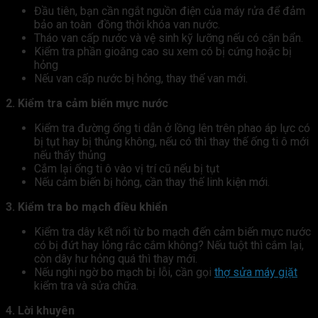
Đầu tiên, bạn cần ngắt nguồn điện của máy rửa để đảm
bảo an toàn đồng thời khóa van nước.
Tháo van cấp nước và vệ sinh kỹ lưỡng nếu có cặn bẩn.
Kiểm tra phần gioăng cao su xem có bị cứng hoặc bị
hỏng
Nếu van cấp nước bị hỏng, thay thế van mới.
2. Kiểm tra cảm biến mực nước
Kiểm tra đường ống ti dẫn ở lồng lên trên phao áp lực có
bị tụt hay bị thủng không, nếu có thì thay thế ống ti ô mới
nếu thấy thủng
Cắm lại ống ti ô vào vị trí cũ nếu bị tụt
Nếu cảm biến bị hỏng, cần thay thế linh kiện mới.
3. Kiểm tra bo mạch điều khiển
Kiểm tra dây kết nối từ bo mạch đến cảm biến mực nước
có bị đứt hay lỏng rắc cắm không? Nếu tuột thì cắm lại,
còn dây hư hỏng quá thì thay mới.
Nếu nghi ngờ bo mạch bị lỗi, cần gọi
thợ sửa máy giặt
kiểm tra và sửa chữa.
4. Lời khuyên