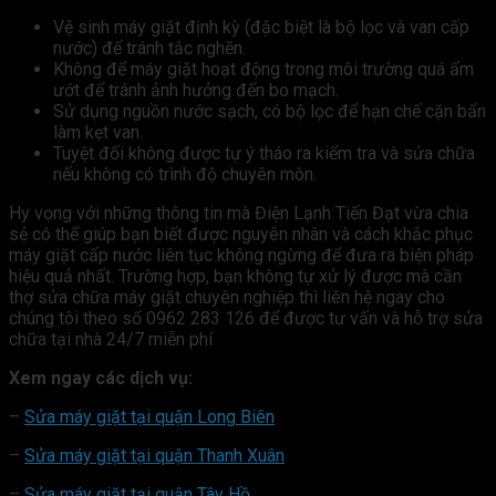
Vệ sinh máy giặt định kỳ (đặc biệt là bộ lọc và van cấp
nước) để tránh tắc nghẽn.
Không để máy giặt hoạt động trong môi trường quá ẩm
ướt để tránh ảnh hưởng đến bo mạch.
Sử dụng nguồn nước sạch, có bộ lọc để hạn chế cặn bẩn
làm kẹt van.
Tuyệt đối không được tự ý tháo ra kiểm tra và sửa chữa
nếu không có trình độ chuyên môn.
Hy vọng với những thông tin mà Điện Lạnh Tiến Đạt vừa chia
sẻ có thể giúp bạn biết được nguyên nhân và cách khắc phục
máy giặt cấp nước liên tục không ngừng để đưa ra biện pháp
hiệu quả nhất. Trường hợp, bạn không tự xử lý được mà cần
thợ sửa chữa máy giặt chuyên nghiệp thì liên hệ ngay cho
chúng tôi theo số 0962 283 126 để được tư vấn và hỗ trợ sửa
chữa tại nhà 24/7 miễn phí
Xem ngay các dịch vụ:
–
Sửa máy giặt tại quận Long Biên
–
Sửa máy giặt tại quận Thanh Xuân
–
Sửa máy giặt tại quận Tây Hồ