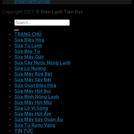
@dienlanhtiendat
Copyright 2025 ©
Điện Lạnh Tiến Đạt
TRANG CHỦ
Sửa Điều Hòa
Sửa Tủ Lạnh
Sửa Bếp Từ
Sửa Máy Giặt
Sửa Cây Nước Nóng Lạnh
Sửa Lò Nướng
Sửa Máy Rửa Bát
Sửa Máy Sấy Bát
Sửa Quạt Điều Hòa
Sửa Máy Hút Bụi
Sửa Bình Nóng Lạnh
Sửa Máy Hút Mùi
Sửa Lò Vi Sóng
Sửa Máy Hút Ẩm
Sửa Máy Sấy Quần Áo
Sửa Tủ Rượu Vang
TIN TỨC