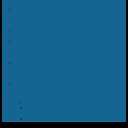
Sửa Quạt Điều Hòa
Sửa Máy Hút Bụi
Sửa Bình Nóng Lạnh
Sửa Máy Hút Mùi
Sửa Lò Vi Sóng
Sửa Máy Hút Ẩm
Sửa Máy Sấy Quần Áo
Sửa Tủ Rượu Vang
TIN TỨC
Máy Giặt
Tủ Lạnh
Bếp Từ
Điều Hòa