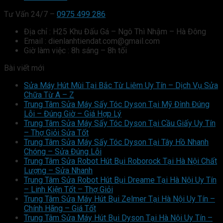
Tư Vấn 24/7 –
0975 499 286
Địa chỉ : H25 Khu Đấu Gá – Ngô Thì Nhậm – Hà Đông
Email : dienlanhtiendat.com@gmail.com
Giờ làm việc : 8h sáng – 8h tối
Bài viết mới
Sửa Máy Hút Mùi Tại Bắc Từ Liêm Uy Tín – Dịch Vụ Sửa
Chữa Từ A – Z
Trung Tâm Sửa Máy Sấy Tóc Dyson Tại Mỹ Đình Đúng
Lỗi – Đúng Giờ – Giá Hợp Lý
Trung Tâm Sửa Máy Sấy Tóc Dyson Tại Cầu Giấy Uy Tín
– Thợ Giỏi Sửa Tốt
Trung Tâm Sửa Máy Sấy Tóc Dyson Tại Tây Hồ Nhanh
Chóng – Sửa Đúng Lỗi
Trung Tâm Sửa Robot Hút Bụi Roborock Tại Hà Nội Chất
Lượng – Sửa Nhanh
Trung Tâm Sửa Robot Hút Bụi Dreame Tại Hà Nội Uy Tín
– Linh Kiện Tốt – Thợ Giỏi
Trung Tâm Sửa Máy Hút Bụi Zelmer Tại Hà Nội Uy Tín –
Chính Hãng – Giá Tốt
Trung Tâm Sửa Máy Hút Bụi Dyson Tại Hà Nội Uy Tín –