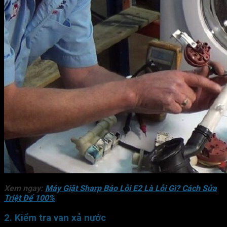
Xem ngay:
Máy Giặt Sharp Báo Lỗi E2 Là Lỗi Gì? Cách Sửa
Triệt Để 100%
2. Kiểm tra van xả nước