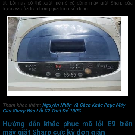
tít. Lỗi này có thể xuất hiện ở cả dòng máy giặt Sharp cửa
trước và cửa trên trong quá trình sử dụng.
Tham khảo thêm:
Nguyên Nhân Và Cách Khắc Phục Máy
Giặt Sharp Báo Lỗi C2 Triệt Để 100%
Hướng dẫn khắc phục mã lỗi E9 trên
máy giặt Sharp cực kỳ đơn giản