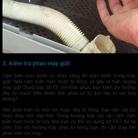
3. Kiểm tra phao máy giặt
Cảm biến mực nước có chức năng đo mức nước trong máy
giặt. Nếu cảm biến mực nước bị hỏng sẽ gây ra hiện tượng
máy giặt Sharp báo lỗi E9. Để khắc phục, bạn kiểm tra đường
dây từ mạch điều khiển đến phao có bị đứt hay bị oxi hóa
không?
Nếu phát hiện có mối nối hoặc dây bị hỏng, bạn cần cắt bỏ
hoặc thay mới dây mới. Trong trường hợp các rắc cắm cảm
biến mực nước bị oxy hóa bạn có thể sử dụng xịt PR7 để vệ
sinh. Đối với trường hợp phao bị hỏng, bạn chỉ cần thay thế
phao mới cho máy.