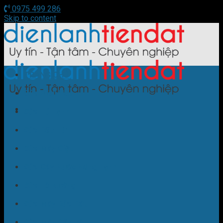
0975 499 286
Skip to content
TRANG CHỦ
Sửa Điều Hòa
Sửa Tủ Lạnh
Sửa Bếp Từ
Sửa Máy Giặt
Sửa Cây Nước Nóng Lạnh
Sửa Lò Nướng
Sửa Máy Rửa Bát
Sửa Máy Sấy Bát