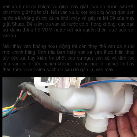
Van xả nước có nhiệm vụ giúp máy giặt loại bỏ nước sau khi
chu trình giặt hoàn tất. Nếu van xả bị kẹt hoặc bị hỏng dẫn đến
nước sẽ không được xả ra khỏi máy và gây ra lỗi E9 của máy
giặt Sharp. Để kiểm tra van xả nước có bị hỏng không, các bạn
sử dụng đồng hồ VOM hoặc kết nối nguồn điện trực tiếp với
van xả.
Nếu thấy van không hoạt động thì cần thay thế van xả nước
mới chính hãng. Còn nếu bạn thấy van xả vẫn thực hiện thao
tác kéo xả, hãy kiểm tra phốt cao su ngay van xả và tấm lọc
của van có bị tắc nghẽn không. Trường hợp bị nghẹt thì hãy
tháo tấm lọc vệ sinh sạch sẽ sau đó gắn lại vào máy.