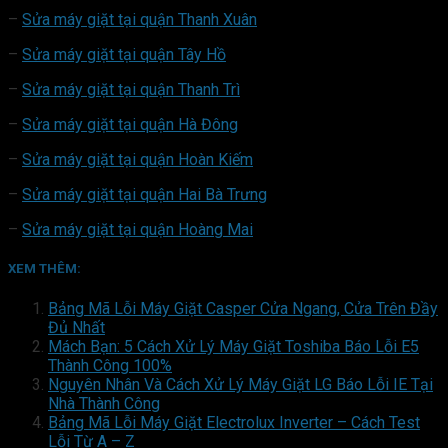
–
Sửa máy giặt tại quận Thanh Xuân
–
Sửa máy giặt tại quận Tây Hồ
–
Sửa máy giặt tại quận Thanh Trì
–
Sửa máy giặt tại quận Hà Đông
–
Sửa máy giặt tại quận Hoàn Kiếm
–
Sửa máy giặt tại quận Hai Bà Trưng
–
Sửa máy giặt tại quận Hoàng Mai
XEM THÊM:
Bảng Mã Lỗi Máy Giặt Casper Cửa Ngang, Cửa Trên Đầy
Đủ Nhất
Mách Bạn: 5 Cách Xử Lý Máy Giặt Toshiba Báo Lỗi E5
Thành Công 100%
Nguyên Nhân Và Cách Xử Lý Máy Giặt LG Báo Lỗi IE Tại
Nhà Thành Công
Bảng Mã Lỗi Máy Giặt Electrolux Inverter – Cách Test
Lỗi Từ A – Z