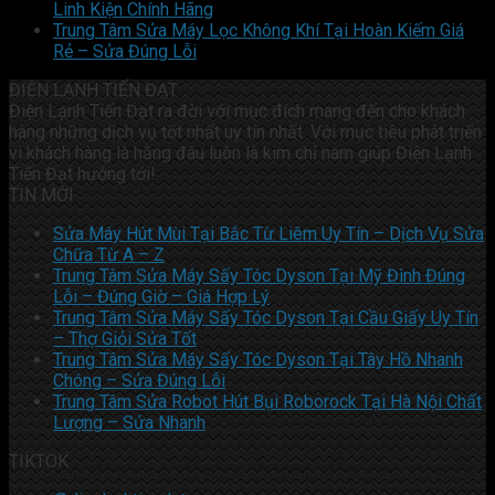
Linh Kiện Chính Hãng
Trung Tâm Sửa Máy Lọc Không Khí Tại Hoàn Kiếm Giá
Rẻ – Sửa Đúng Lỗi
ĐIỆN LẠNH TIẾN ĐẠT
Điện Lạnh Tiến Đạt ra đời với mục đích mang đến cho khách
hàng những dịch vụ tốt nhất uy tín nhất. Với mục tiêu phát triển
vì khách hàng là hằng đâu luôn là kim chỉ nam giúp Điện Lạnh
Tiến Đạt hướng tới!
TIN MỚI
Sửa Máy Hút Mùi Tại Bắc Từ Liêm Uy Tín – Dịch Vụ Sửa
Chữa Từ A – Z
Trung Tâm Sửa Máy Sấy Tóc Dyson Tại Mỹ Đình Đúng
Lỗi – Đúng Giờ – Giá Hợp Lý
Trung Tâm Sửa Máy Sấy Tóc Dyson Tại Cầu Giấy Uy Tín
– Thợ Giỏi Sửa Tốt
Trung Tâm Sửa Máy Sấy Tóc Dyson Tại Tây Hồ Nhanh
Chóng – Sửa Đúng Lỗi
Trung Tâm Sửa Robot Hút Bụi Roborock Tại Hà Nội Chất
Lượng – Sửa Nhanh
TIKTOK