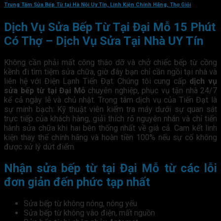
Trung Tâm Sửa Bếp Từ tại Hà Nội Uy Tín, Linh Kiện Chính Hãng, Thợ Giỏi
Dịch Vụ Sửa Bếp Từ Tại Đại Mỗ 15 Phút
Có Thợ – Dịch Vụ Sửa Tại Nhà UY Tín
Không cần phải mất công tháo dỡ và chở chiếc bếp từ cồng
kềnh đi tìm tiệm sửa chữa, giờ đây bạn chỉ cần ngồi tại nhà và
liên hệ với Điện Lạnh Tiến Đạt. Chúng tôi cung cấp
dịch vụ
sửa bếp từ tại Đại Mỗ
chuyên nghiệp, phục vụ tận nhà 24/7
kể cả ngày lễ và chủ nhật. Trọng tâm dịch vụ của Tiến Đạt là
sự minh bạch: Kỹ thuật viên kiểm tra máy dưới sự quan sát
trực tiếp của khách hàng, giải thích rõ nguyên nhân và chỉ tiến
hành sửa chữa khi hai bên thống nhất về giá cả. Cam kết linh
kiện thay thế chính hãng và hoàn tiền 100% nếu sự cố không
được xử lý dứt điểm.
Nhận sửa bếp từ tại Đại Mỗ từ các lỗi
đơn giản đến phức tạp nhất
Sửa bếp từ không nóng, nóng yếu
Sửa bếp từ không vào điện, mất nguồn