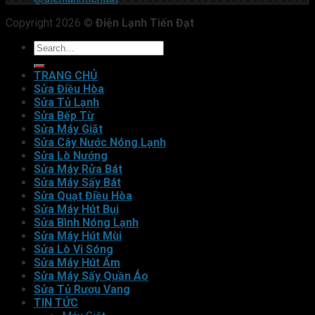
Copyright 2026 ©
Điện Lạnh Tiến Đạt
TRANG CHỦ
Sửa Điều Hòa
Sửa Tủ Lạnh
Sửa Bếp Từ
Sửa Máy Giặt
Sửa Cây Nước Nóng Lạnh
Sửa Lò Nướng
Sửa Máy Rửa Bát
Sửa Máy Sấy Bát
Sửa Quạt Điều Hòa
Sửa Máy Hút Bụi
Sửa Bình Nóng Lạnh
Sửa Máy Hút Mùi
Sửa Lò Vi Sóng
Sửa Máy Hút Ẩm
Sửa Máy Sấy Quần Áo
Sửa Tủ Rượu Vang
TIN TỨC