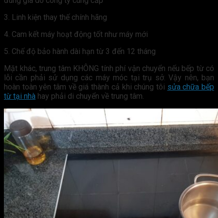
đúng giá do công ty cung cấp
3. Linh kiện thay thế chính hãng
4. Cam kết máy hoạt động tốt như máy mới
5. Chế độ bảo hành dài hạn từ 3 đến 12 tháng
Mặt khác, trung tâm KHÔNG tính phí vận chuyển nếu bếp từ có
lỗi cần phải sử dụng các máy móc tại trụ sở. Vậy nên, bạn
hoàn toàn yên tâm về giá thành cả khi chúng tôi
sửa chữa bếp
từ tại nhà
hay phải di chuyển về trung tâm.