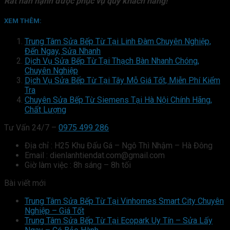
Rất hân hạnh được phục vụ quý khách hàng!
XEM THÊM:
Trung Tâm Sửa Bếp Từ Tại Linh Đàm Chuyên Nghiệp,
Đến Ngay, Sửa Nhanh
Dịch Vụ Sửa Bếp Từ Tại Thạch Bàn Nhanh Chóng,
Chuyên Nghiệp
Dịch Vụ Sửa Bếp Từ Tại Tây Mỗ Giá Tốt, Miễn Phí Kiểm
Tra
Chuyên Sửa Bếp Từ Siemens Tại Hà Nội Chính Hãng,
Chất Lượng
Tư Vấn 24/7 –
0975 499 286
Địa chỉ : H25 Khu Đấu Gá – Ngô Thì Nhậm – Hà Đông
Email : dienlanhtiendat.com@gmail.com
Giờ làm việc : 8h sáng – 8h tối
Bài viết mới
Trung Tâm Sửa Bếp Từ Tại Vinhomes Smart City Chuyên
Nghiệp – Giá Tốt
Trung Tâm Sửa Bếp Từ Tại Ecopark Uy Tín – Sửa Lấy