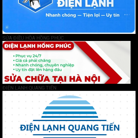
SỬA ĐIỀU HÒA HỒNG PHÚC
ĐIỆN LẠNH QUANG TIẾN