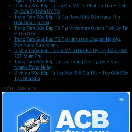
Ngay – Có Bảo Hành
Dịch Vụ Sửa Bếp Từ Tại Đại Mỗ 15 Phút Có Thợ – Dịch
Vụ Sửa Tại Nhà UY Tín
Trung Tâm Sửa Bếp Từ Tại Royal City Đến Ngay, Thợ
Giỏi, Sửa Tại Nhà
Trung Tâm Sửa Bếp Từ Tại Vinhomes Ocean Park Uy Tín
– Thợ Giỏi
Trung Tâm Sửa Bếp Từ Tại Linh Đàm Chuyên Nghiệp,
Đến Ngay, Sửa Nhanh
Dịch Vụ Sửa Bếp Từ Tại Mễ Trì Giá Rẻ, Uy Tín, Bảo Hành
12T Miễn Phí
Trung Tâm Sửa Bếp Từ Tại Dương Nội Uy Tín – Sửa
Nhanh Trong Ngày
Dịch Vụ Sửa Bếp Từ Tại Văn Khê Giá Tốt – Thợ Giỏi Đến
Tận Nhà Sửa
ĐIỆN LẠNH ACB