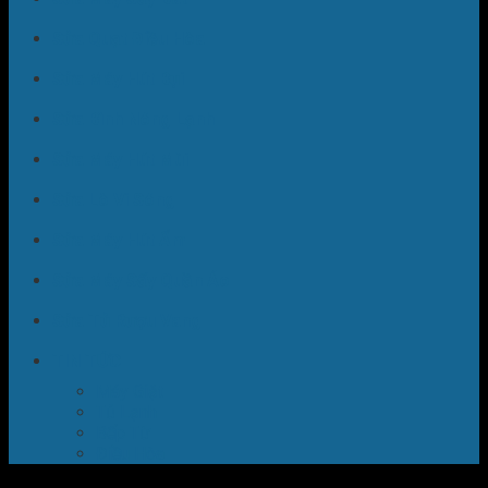
Sửa Quạt Điều Hòa
Sửa Máy Hút Bụi
Sửa Bình Nóng Lạnh
Sửa Máy Hút Mùi
Sửa Lò Vi Sóng
Sửa Máy Hút Ẩm
Sửa Máy Sấy Quần Áo
Sửa Tủ Rượu Vang
TIN TỨC
Máy Giặt
Tủ Lạnh
Bếp Từ
Điều Hòa