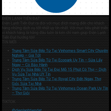
ĐIỆN LẠNH TIẾN ĐẠT
Điện Lạnh Tiến Đạt ra đời với mục đích mang đến cho khách
hàng những dịch vụ tốt nhất uy tín nhất. Với mục tiêu phát triển
vì khách hàng là hằng đâu luôn là kim chỉ nam giúp Điện Lạnh
Tiến Đạt hướng tới!
TIN MỚI
Trung Tâm Sửa Bếp Từ Tại Vinhomes Smart City Chuyên
Nghiệp – Giá Tốt
Trung Tâm Sửa Bếp Từ Tại Ecopark Uy Tín – Sửa Lấy
Ngay – Có Bảo Hành
Dịch Vụ Sửa Bếp Từ Tại Đại Mỗ 15 Phút Có Thợ – Dịch
Vụ Sửa Tại Nhà UY Tín
Trung Tâm Sửa Bếp Từ Tại Royal City Đến Ngay, Thợ
Giỏi, Sửa Tại Nhà
Trung Tâm Sửa Bếp Từ Tại Vinhomes Ocean Park Uy Tín
– Thợ Giỏi
TIKTOK
@dienlanhtiendat