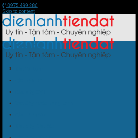
0975 499 286
Skip to content
TRANG CHỦ
Sửa Điều Hòa
Sửa Tủ Lạnh
Sửa Bếp Từ
Sửa Máy Giặt
Sửa Cây Nước Nóng Lạnh
Sửa Lò Nướng
Sửa Máy Rửa Bát
Sửa Máy Sấy Bát