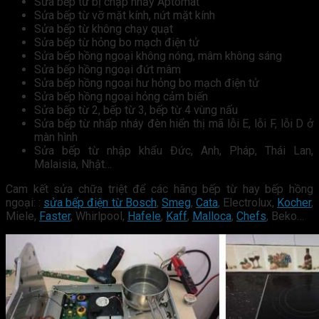
Sửa bếp từ bị chập nhảy Aptomat
Sửa bếp từ vỡ mặt kính, nứt mặt kính
Sửa bếp từ không chạy quạt
Sửa bếp từ hỏng bo mạch điện tử
Sửa bếp hồng ngoại không nóng, mâm không sáng
Sửa bếp hồng ngoại đứt mâm
Sửa bếp hồng ngoại hư hỏng bo mạch điện tử
Sửa bếp hồng ngoại hỏng cảm biến
Sửa bếp từ 2, bếp từ 3, bếp từ 4 vùng nấu
Sửa bếp từ nhấp nháy đèn hiển thị mã lỗi E, lỗi F, lỗi D ở
màn hình
Sửa bếp từ nhập khẩu Đức, Anh, Pháp, Thái Lan,
Malaisia, Nhật…
Cam kết sửa chữa triệt để các hãng bếp từ hay bếp hồng
ngoại: :
sửa bếp điện từ Bosch
,
Smeg
,
Cata
, Electrolux,
Kocher
,
Miele,
Faster
, Whirlpool,
Hafele
,
Kaff
,
Malloca
,
Chefs
, Beko…