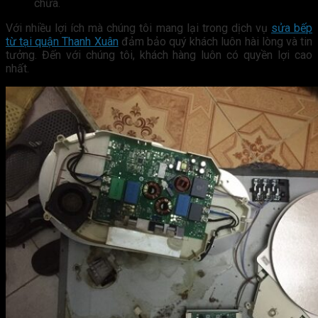
chữa.
Với nhiều lợi ích mà chúng tôi mang lại trong dịch vụ
sửa bếp
từ tại quận Thanh Xuân
đảm bảo quý khách luôn hài lòng và tin
tưởng. Đến với chúng tôi, khách hàng luôn có quyền lợi cao
nhất.