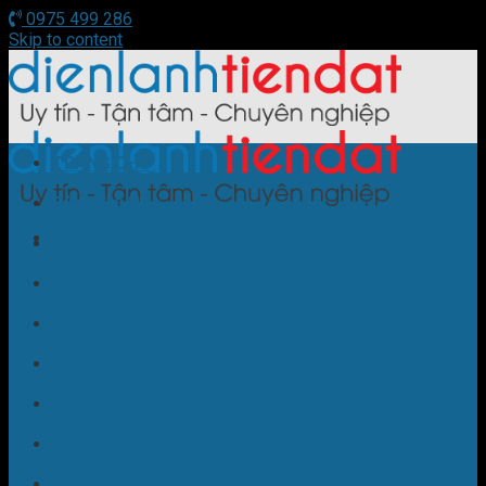
0975 499 286
Skip to content
TRANG CHỦ
Sửa Điều Hòa
Sửa Tủ Lạnh
Sửa Bếp Từ
Sửa Máy Giặt
Sửa Cây Nước Nóng Lạnh
Sửa Lò Nướng
Sửa Máy Rửa Bát
Sửa Máy Sấy Bát