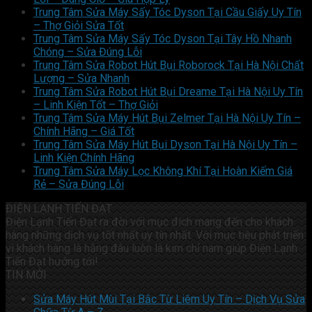
Trung Tâm Sửa Máy Sấy Tóc Dyson Tại Cầu Giấy Uy Tín
– Thợ Giỏi Sửa Tốt
Trung Tâm Sửa Máy Sấy Tóc Dyson Tại Tây Hồ Nhanh
Chóng – Sửa Đúng Lỗi
Trung Tâm Sửa Robot Hút Bụi Roborock Tại Hà Nội Chất
Lượng – Sửa Nhanh
Trung Tâm Sửa Robot Hút Bụi Dreame Tại Hà Nội Uy Tín
– Linh Kiện Tốt – Thợ Giỏi
Trung Tâm Sửa Máy Hút Bụi Zelmer Tại Hà Nội Uy Tín –
Chính Hãng – Giá Tốt
Trung Tâm Sửa Máy Hút Bụi Dyson Tại Hà Nội Uy Tín –
Linh Kiện Chính Hãng
Trung Tâm Sửa Máy Lọc Không Khí Tại Hoàn Kiếm Giá
Rẻ – Sửa Đúng Lỗi
ĐIỆN LẠNH TIẾN ĐẠT
Điện Lạnh Tiến Đạt ra đời với mục đích mang đến cho khách
hàng những dịch vụ tốt nhất uy tín nhất. Với mục tiêu phát triển
vì khách hàng là hằng đâu luôn là kim chỉ nam giúp Điện Lạnh
Tiến Đạt hướng tới!
TIN MỚI
Sửa Máy Hút Mùi Tại Bắc Từ Liêm Uy Tín – Dịch Vụ Sửa