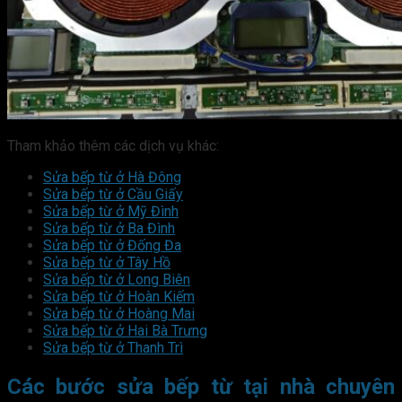
Tham khảo thêm các dịch vụ khác:
Sửa bếp từ ở Hà Đông
Sửa bếp từ ở Cầu Giấy
Sửa bếp từ ở Mỹ Đình
Sửa bếp từ ở Ba Đình
Sửa bếp từ ở Đống Đa
Sửa bếp từ ở Tây Hồ
Sửa bếp từ ở Long Biên
Sửa bếp từ ở Hoàn Kiếm
Sửa bếp từ ở Hoàng Mai
Sửa bếp từ ở Hai Bà Trưng
Sửa bếp từ ở Thanh Trì
Các bước sửa bếp từ tại nhà chuyên