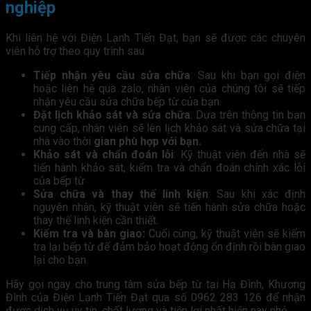
nghiệp
Khi liên hệ với Điện Lạnh Tiến Đạt, bạn sẽ được các chuyên
viên hỗ trợ theo quy trình sau:
Tiếp nhận yêu cầu sửa chữa
: Sau khi bạn gọi điện
hoặc liên hệ qua zalo, nhân viên của chúng tôi sẽ tiếp
nhận yêu cầu sửa chữa bếp từ của bạn.
Đặt lịch khảo sát và sửa chữa
: Dựa trên thông tin bạn
cung cấp, nhân viên sẽ lên lịch khảo sát và sửa chữa tại
nhà vào thời
gian phù hợp với bạn.
Khảo sát và chẩn đoán lỗi
: Kỹ thuật viên đến nhà sẽ
tiến hành khảo sát, kiểm tra và chẩn đoán chính xác lỗi
của bếp từ
Sửa chữa và thay thế linh kiện
: Sau khi xác định
nguyên nhân, kỹ thuật viên sẽ tiến hành sửa chữa hoặc
thay thế linh kiện cần thiết.
Kiểm tra và bàn giao:
Cuối cùng, kỹ thuật viên sẽ kiểm
tra lại bếp từ để đảm bảo hoạt động ổn định rồi bàn giao
lại cho bạn.
Hãy gọi ngay cho trung tâm sửa bếp từ tại Hạ Đình, Khương
Đình của Điện Lạnh Tiến Đạt qua số 0962 283 126 để nhận
được dịch vụ uy tín, chất lượng và tiện lợi nhất hiện nay nhé.