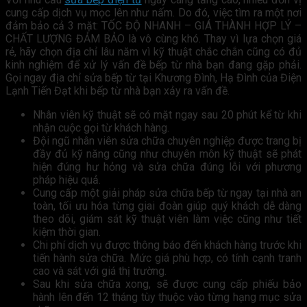
cung cấp dịch vụ mọc lên như nấm. Do đó, việc tìm ra một nơi
đảm bảo cả 3 mặt: TỐC ĐỘ NHANH – GIÁ THÀNH HỢP LÝ –
CHẤT LƯỢNG ĐẢM BẢO là vô cùng khó. Thay vì lựa chọn giá
rẻ, hãy chọn địa chỉ lâu năm vì kỹ thuật chắc chắn cũng có đủ
kinh nghiệm để xử lý vấn đề bếp từ nhà bạn đang gặp phải.
Gọi ngay địa chỉ sửa bếp từ tại Khương Đình, Hạ Đình của Điện
Lạnh Tiến Đạt khi bếp từ nhà bạn xảy ra vấn đề.
Nhân viên kỹ thuật sẽ có mặt ngay sau 20 phút kể từ khi
nhận cuộc gọi từ khách hàng.
Đội ngũ nhân viên sửa chữa chuyên nghiệp được trang bị
đầy đủ kỹ năng cũng như chuyên môn kỹ thuật sẽ phát
hiện đúng hư hỏng và sửa chữa đúng lỗi với phương
pháp hiệu quả.
Cung cấp một giải pháp sửa chữa bếp từ ngay tại nhà an
toàn, tối ưu hóa từng giai đoàn giúp quý khách dễ dàng
theo dõi, giám sát kỹ thuật viên làm việc cũng như tiết
kiệm thời gian.
Chi phí dịch vụ được thông báo đến khách hàng trước khi
tiến hành sửa chữa. Mức giá phù hợp, có tính cạnh tranh
cao và sát với giá thị trường.
Sau khi sửa chữa xong, sẽ được cung cấp phiếu bảo
hành lên đến 12 tháng tùy thuộc vào từng hạng mục sửa