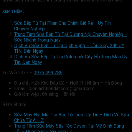
XEM THÊM:
Sửa Bếp Từ Tại Phan Chu Chinh Giá Rẻ – Uy Tín –
Chuyên Nghiệp
Trung Tâm Sửa Bếp Từ Tại Dương Nội Chuyên Nghiệp –
Sửa Nhanh Trong Ngày
Dịch Vụ Sửa Bếp Từ Tại Dịch Vọng – Cầu Giấy 24h UY
TÍN, Đến Ngay
Dịch Vụ Sửa Bếp Từ Tại Goldmark City Hồ Tùng Mậu Uy
Tín, Đến Ngay
Tư Vấn 24/7 –
0975 499 286
Địa chỉ : H25 Khu Đấu Gá – Ngô Thì Nhậm – Hà Đông
Email : dienlanhtiendat.com@gmail.com
Giờ làm việc : 8h sáng – 8h tối
Bài viết mới
Sửa Máy Hút Mùi Tại Bắc Từ Liêm Uy Tín – Dịch Vụ Sửa
Chữa Từ A – Z
Trung Tâm Sửa Máy Sấy Tóc Dyson Tại Mỹ Đình Đúng
Lỗi – Đúng Giờ – Giá Hợp Lý