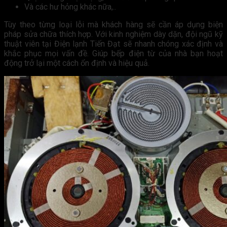
Và các hư hỏng khác nữa,..
Tùy theo từng loại lỗi mà khách hàng sẽ cần áp dụng biện
pháp sửa chữa thích hợp. Với kinh nghiệm dày dặn, đội ngũ kỹ
thuật viên tại Điện lạnh Tiến Đạt sẽ nhanh chóng xác định và
khắc phục mọi vấn đề. Giúp bếp điện từ của nhà bạn hoạt
động trở lại một cách ổn định và hiệu quả.