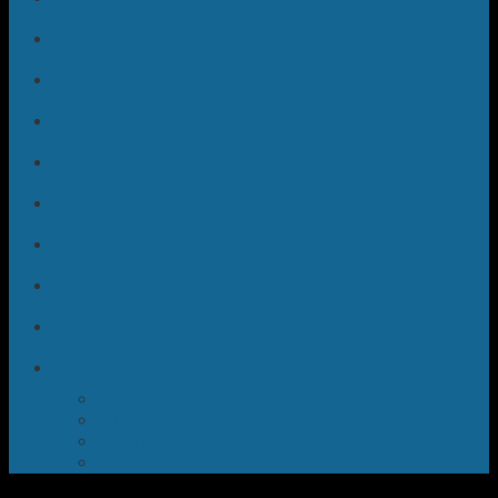
Sửa Quạt Điều Hòa
Sửa Máy Hút Bụi
Sửa Bình Nóng Lạnh
Sửa Máy Hút Mùi
Sửa Lò Vi Sóng
Sửa Máy Hút Ẩm
Sửa Máy Sấy Quần Áo
Sửa Tủ Rượu Vang
TIN TỨC
Máy Giặt
Tủ Lạnh
Bếp Từ
Điều Hòa