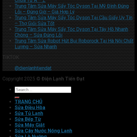
Chữa Từ A – Z
Trung Tâm Sửa Máy Sấy Tóc Dyson Tại Mỹ Đình Đúng
Lỗi – Đúng Giờ – Giá Hợp Lý
Trung Tâm Sửa Máy Sấy Tóc Dyson Tại Cầu Giấy Uy Tín
– Thợ Giỏi Sửa Tốt
Trung Tâm Sửa Máy Sấy Tóc Dyson Tại Tây Hồ Nhanh
Chóng – Sửa Đúng Lỗi
Trung Tâm Sửa Robot Hút Bụi Roborock Tại Hà Nội Chất
Lượng – Sửa Nhanh
TIKTOK
@dienlanhtiendat
Copyright 2025 ©
Điện Lạnh Tiến Đạt
TRANG CHỦ
Sửa Điều Hòa
Sửa Tủ Lạnh
Sửa Bếp Từ
Sửa Máy Giặt
Sửa Cây Nước Nóng Lạnh
Sửa Lò Nướng